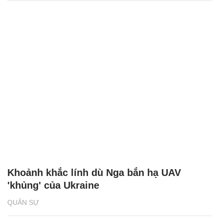
Khoảnh khắc lính dù Nga bắn hạ UAV
'khủng' của Ukraine
QUÂN SỰ