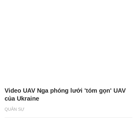
Video UAV Nga phóng lưới 'tóm gọn' UAV
của Ukraine
QUÂN SỰ