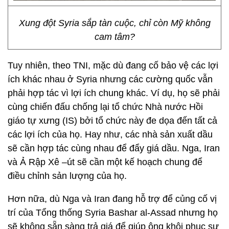
Xung đột Syria sắp tàn cuộc, chỉ còn Mỹ không
cam tâm?
Tuy nhiên, theo TNI, mặc dù đang cố bảo vệ các lợi
ích khác nhau ở Syria nhưng các cường quốc vẫn
phải hợp tác vì lợi ích chung khác. Ví dụ, họ sẽ phải
cùng chiến đấu chống lại tổ chức Nhà nước Hồi
giáo tự xưng (IS) bởi tổ chức này đe dọa đến tất cả
các lợi ích của họ. Hay như, các nhà sản xuất dầu
sẽ cần hợp tác cùng nhau để đẩy giá dầu. Nga, Iran
và Ả Rập Xê –út sẽ cần một kế hoạch chung để
điều chỉnh sản lượng của họ.
Hơn nữa, dù Nga và Iran đang hỗ trợ để củng cố vị
trí của Tổng thống Syria Bashar al-Assad nhưng họ
sẽ không sẵn sàng trả giá để giúp ông khôi phục sự