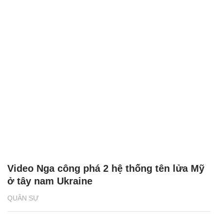
Video Nga công phá 2 hệ thống tên lửa Mỹ
ở tây nam Ukraine
QUÂN SỰ