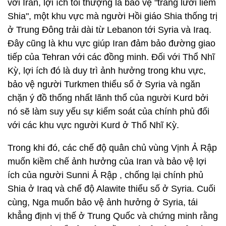
với Iran, lợi ích tối thượng là bảo vệ "trăng lưỡi liềm
Shia", một khu vực mà người Hồi giáo Shia thống trị
ở Trung Đông trải dài từ Lebanon tới Syria và Iraq.
Đây cũng là khu vực giúp Iran đảm bảo đường giao
tiếp của Tehran với các đồng minh. Đối với Thổ Nhĩ
Kỳ, lợi ích đó là duy trì ảnh hưởng trong khu vực,
bảo vệ người Turkmen thiểu số ở Syria và ngăn
chặn ý đồ thống nhất lãnh thổ của người Kurd bởi
nó sẽ làm suy yếu sự kiểm soát của chính phủ đối
với các khu vực người Kurd ở Thổ Nhĩ Kỳ.
Trong khi đó, các chế độ quân chủ vùng Vịnh Ả Rập
muốn kiềm chế ảnh hưởng của Iran và bảo vệ lợi
ích của người Sunni Ả Rập , chống lại chính phủ
Shia ở Iraq và chế độ Alawite thiểu số ở Syria. Cuối
cùng, Nga muốn bảo vệ ảnh hưởng ở Syria, tái
khẳng định vị thế ở Trung Quốc và chứng minh rằng