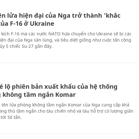
Ự
ên lửa hiện đại của Nga trở thành ‘khắc
của F-16 ở Ukraine
 kích F-16 mà các nước NATO hứa chuyển cho Ukraine sẽ bị các
hiện đại của Nga săn lùng, và tiêu diệt giống như cuộc tấn công
ủy 5 chiếc Su-27 gần đây.
Ự
é lộ phiên bản xuất khẩu của hệ thống
 không tầm ngắn Komar
 tên lửa phòng không tầm ngắn Komar của Nga cung cấp khả
ng thủ tầm ngắn cho tàu chiến nhỏ và tàu hỗ trợ có lượng giãn
tới 50 tấn.