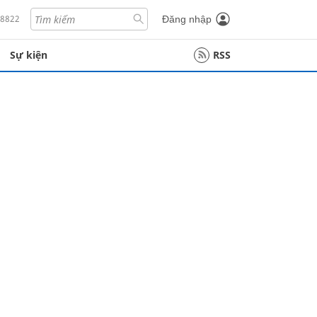
18822
Đăng nhập
Sự kiện
RSS