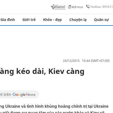
Hotline: 09161
Gia đình
Giới trẻ
Khỏe - đẹp
Chuyện lạ
Quân sự
24/12/2015 10:44 (GMT+07:00)
àng kéo dài, Kiev càng
ng Ukraine và tình hình khủng hoảng chính trị tại Ukraine
này giữ được sự quan tâm của các nước khác và Kiev sẽ