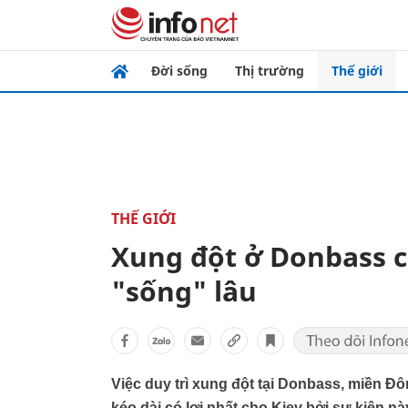
Đời sống
Thị trường
Thế giới
THẾ GIỚI
Xung đột ở Donbass c
"sống" lâu
Việc duy trì xung đột tại Donbass, miền Đô
kéo dài có lợi nhất cho Kiev bởi sự kiện 