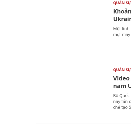
QUÂN S
Khoản
Ukrai
Một lính
một máy 
QUÂN S
Video
nam U
Bộ Quốc 
này tấn 
chế tạo 