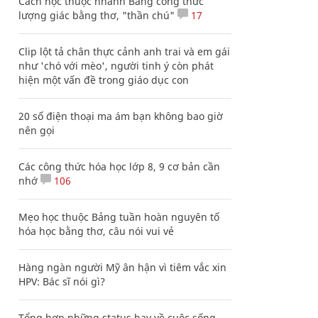
Cách học thuộc nhanh Bảng công thức
lượng giác bằng thơ, "thần chú"
17
Clip lột tả chân thực cảnh anh trai và em gái
như 'chó với mèo', người tinh ý còn phát
hiện một vấn đề trong giáo dục con
20 số điện thoại ma ám bạn không bao giờ
nên gọi
Các công thức hóa học lớp 8, 9 cơ bản cần
nhớ
106
Mẹo học thuộc Bảng tuần hoàn nguyên tố
hóa học bằng thơ, câu nói vui vẻ
Hàng ngàn người Mỹ ân hận vì tiêm vắc xin
HPV: Bác sĩ nói gì?
Tổng hợp những status hay về cuộc sống