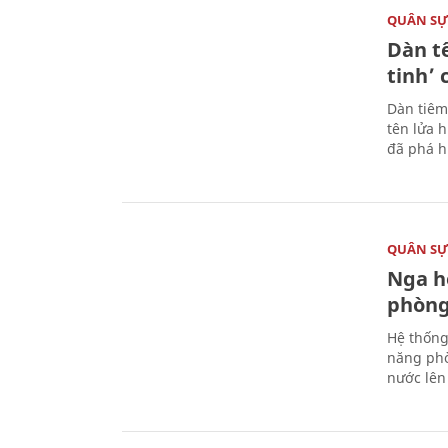
QUÂN S
Dàn t
tinh’ 
Dàn tiêm
tên lửa 
đã phá h
QUÂN S
Nga h
phòng
Hệ thống
năng phò
nước lên 