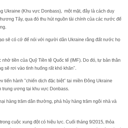
g Ukraine (Khu vực Donbass), một mặt, đây là cách duy
hương Tây, qua đó thu hút nguồn tài chính của các nước để
ng.
đạo sẽ có cớ để nói với người dân Ukraine rằng đất nước họ
 nhờ tiền của Quỹ Tiền tệ Quốc tế (IMF). Do đó, tự bản thân
 sẽ rơi vào tình huống rất khó khăn".
 tiến hành "chiến dịch đặc biệt" tại miền Đông Ukraine
 trung ương tại khu vực Donbass.
 hại hàng trăm dân thường, phá hủy hàng trăm ngôi nhà và
rong cuộc xung đột có hiệu lực. Cuối tháng 9/2015, thỏa