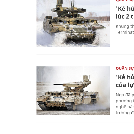
'Kẻ h
lúc 2 
Khung th
Terminato
QUÂN S
'Kẻ h
của l
Nga đã p
phương t
nghệ bảo
trường đô