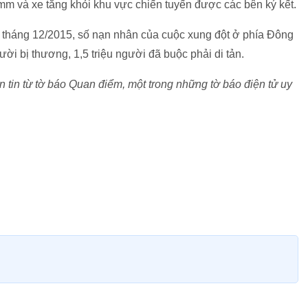
0mm và xe tăng khỏi khu vực chiến tuyến được các bên ký kết.
u tháng 12/2015, số nạn nhân của cuộc xung đột ở phía Đông
i bị thương, 1,5 triệu người đã buộc phải di tản.
tin từ tờ báo Quan điểm, một trong những tờ báo điện tử uy