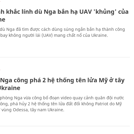
Ự
h khắc lính dù Nga bắn hạ UAV 'khủng' của
ne
 dù Nga đã tìm được cách dùng súng ngắn bắn hạ thành công
bay không người lái (UAV) mang chất nổ của Ukraine.
Ự
 Nga công phá 2 hệ thống tên lửa Mỹ ở tây
kraine
phòng Nga vừa công bố đoạn video quay cảnh quân đội nước
công, phá hủy 2 hệ thống tên lửa đất đối không Patriot do Mỹ
ở vùng Odessa, tây nam Ukraine.