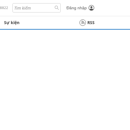
18822
Đăng nhập
Sự kiện
RSS