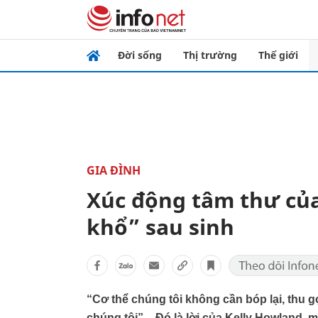
Đời sống
Thị trường
Thế giới
GIA ĐÌNH
Xúc động tâm thư của
khổ” sau sinh
“Cơ thể chúng tôi không cần bóp lại, thu g
chúng tôi” – Đó là lời của Kelly Howland,