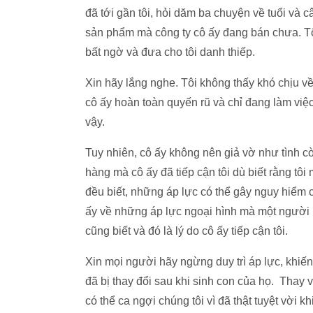
đã tới gần tôi, hỏi dăm ba chuyện về tuổi và 
sản phẩm mà công ty cô ấy đang bán chưa. Tô
bất ngờ và đưa cho tôi danh thiếp.
Xin hãy lắng nghe. Tôi không thấy khó chịu v
cô ấy hoàn toàn quyến rũ và chỉ đang làm việ
vậy.
Tuy nhiên, cô ấy không nên giả vờ như tình c
hàng mà cô ấy đã tiếp cận tôi dù biết rằng tô
đều biết, những áp lực có thể gây nguy hiểm c
ấy về những áp lực ngoại hình mà một người p
cũng biết và đó là lý do cô ấy tiếp cận tôi.
Xin mọi người hãy ngừng duy trì áp lực, khiế
đã bị thay đổi sau khi sinh con của họ. Thay 
có thể ca ngợi chúng tôi vì đã thật tuyệt vời k