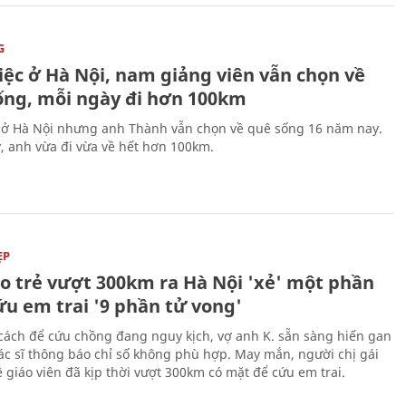
G
iệc ở Hà Nội, nam giảng viên vẫn chọn về
ống, mỗi ngày đi hơn 100km
 ở Hà Nội nhưng anh Thành vẫn chọn về quê sống 16 năm nay.
, anh vừa đi vừa về hết hơn 100km.
ẸP
áo trẻ vượt 300km ra Hà Nội 'xẻ' một phần
ứu em trai '9 phần tử vong'
cách để cứu chồng đang nguy kịch, vợ anh K. sẵn sàng hiến gan
c sĩ thông báo chỉ số không phù hợp. May mắn, người chị gái
 giáo viên đã kịp thời vượt 300km có mặt để cứu em trai.