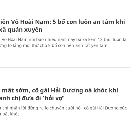
H
viên Võ Hoài Nam: 5 bố con luôn an tâm khi
 xã quán xuyến
n Võ Hoài Nam nói bao nhiêu năm nay bà xã kém 12 tuổi luôn là
ng lo lắng mọi thứ cho 5 bố con nên anh rất yên tâm.
H
 mất sớm, cô gái Hải Dương oà khóc khi
nh chị đưa đi ‘hỏi vợ’
 chị nhận lời đứng ra lo chuyện cưới hỏi, cô gái Hải Dương xúc
 bật khóc.