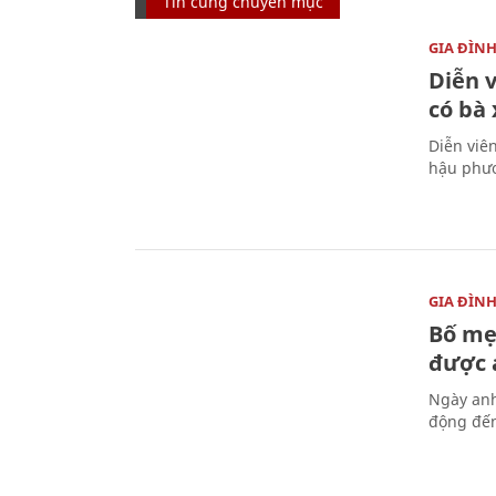
Tin cùng chuyên mục
GIA ĐÌN
Diễn 
có bà
Diễn viê
hậu phươ
GIA ĐÌN
Bố mẹ
được a
Ngày anh
động đến