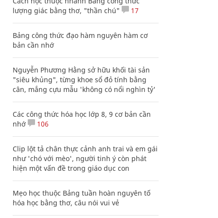
Cách học thuộc nhanh Bảng công thức
lượng giác bằng thơ, "thần chú"
17
Bảng công thức đạo hàm nguyên hàm cơ
bản cần nhớ
Nguyễn Phương Hằng sở hữu khối tài sản
"siêu khủng", từng khoe sổ đỏ tính bằng
cân, mắng cựu mẫu 'không có nổi nghìn tỷ'
Các công thức hóa học lớp 8, 9 cơ bản cần
nhớ
106
Clip lột tả chân thực cảnh anh trai và em gái
như 'chó với mèo', người tinh ý còn phát
hiện một vấn đề trong giáo dục con
Mẹo học thuộc Bảng tuần hoàn nguyên tố
hóa học bằng thơ, câu nói vui vẻ