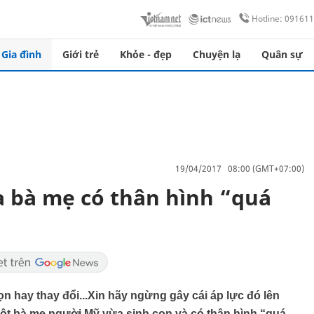
Hotline: 09161
Gia đình
Giới trẻ
Khỏe - đẹp
Chuyện lạ
Quân sự
19/04/2017 08:00 (GMT+07:00)
 bà mẹ có thân hình “quá
ọn hay thay đổi...Xin hãy ngừng gây cái áp lực đó lên
 một bà mẹ người Mỹ vừa sinh con và có thân hình “quá