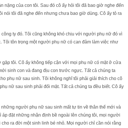
cân nặng của con tôi. Sau đó cô ấy hỏi tôi đã bao giờ nghe đến
i nói tôi đã nghe đến nhưng chưa bao giờ dùng. Cô ấy tỏ ra
ề công ty đó. Tôi cũng không khó chịu với người phụ nữ đó vì
c. Tôi tôn trọng một người phụ nữ có can đảm làm việc như
ờ gặp tôi. Cô ấy không tiếp cận với mọi phụ nữ có mặt ở cửa
i mới sinh con và đang địu con trước ngực. Tất cả chúng ta
ho phụ nữ sau sinh. Tôi không nghĩ tôi phải giải thích cho cô
hụ nữ sau sinh phải đối mặt. Tất cả chúng ta đều biết. Cô ấy
n những người phụ nữ sau sinh mất tự tin về thân thể mới và
vì áp đặt những nhận định bề ngoài lên chúng tôi, mọi người
hi cho ra đời một sinh linh bé nhỏ. Mọi người chỉ cần nói rằng