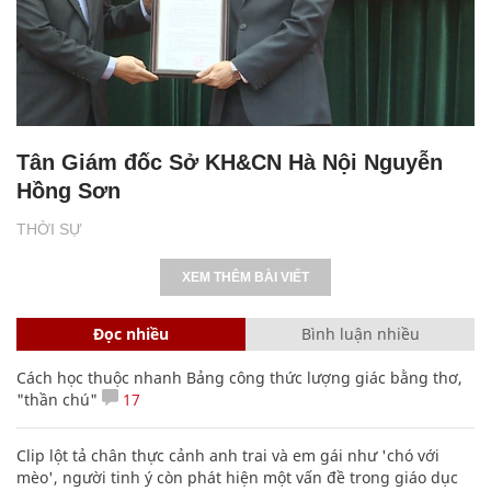
Tân Giám đốc Sở KH&CN Hà Nội Nguyễn
Hồng Sơn
THỜI SỰ
XEM THÊM BÀI VIẾT
Đọc nhiều
Bình luận nhiều
Cách học thuộc nhanh Bảng công thức lượng giác bằng thơ,
"thần chú"
17
Clip lột tả chân thực cảnh anh trai và em gái như 'chó với
mèo', người tinh ý còn phát hiện một vấn đề trong giáo dục