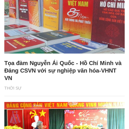
Tọa đàm Nguyễn Ái Quốc - Hồ Chí Minh và
Đảng CSVN với sự nghiệp văn hóa-VHNT
VN
THỜI SỰ