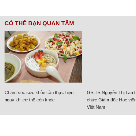
CÓ THỂ BẠN QUAN TÂM
Chăm sóc sức khỏe cần thực hiện
GS.TS Nguyễn Thị Lan ti
ngay khi cơ thể còn khỏe
chức Giám đốc Học viện
Việt Nam