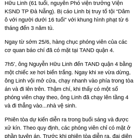
Hữu Linh (61 tuổi, nguyên Phó viện trưởng Viện
KSND TP Đà Nẵng). Bị cáo Linh bị truy tố tội “Dâm
ô với người dưới 16 tuổi” với khung hình phạt từ 6
tháng đến 3 năm tù.
Ngay từ sớm 25/6, hàng chục phóng viên của các
cơ quan báo chí đã có mặt tại TAND quận 4.
7h5’, ông Nguyễn Hữu Linh đến TAND quận 4 bằng
một chiếc xe hơi biển trắng. Ngay khi xe vừa dừng,
ông Linh vội mở cửa, chạy nhanh vào phía trong tòa
án và đi lên trên. Thậm chí, khi thấy có một số
phóng viên chạy theo, ông Linh đã chạy lên tầng 4
và đi thẳng vào...nhà vệ sinh.
Phiên tòa dự kiến diễn ra trong buổi sáng và được
xử kín. Theo quy định, các phóng viên chỉ có mặt ở
phần tuyên án. Trước khi phiên tòa diễn ra, đại diện