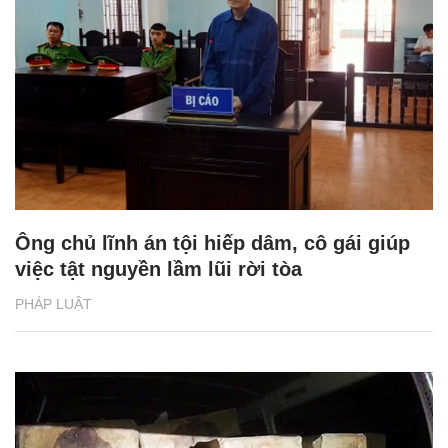
Ông chủ lĩnh án tội hiếp dâm, cô gái giúp
việc tật nguyền lầm lũi rời tòa
PHÁP LUẬT