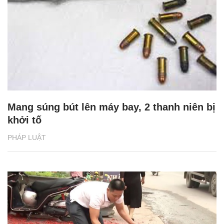
Mang súng bút lên máy bay, 2 thanh niên bị
khởi tố
PHÁP LUẬT