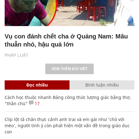
Vụ con đánh chết cha ở Quảng Nam: Mâu
thuẫn nhỏ, hậu quả lớn
PHÁP LUẬT
XEM THÊM BÀI VIẾT
Đọc nhiều
Bình luận nhiều
Cách học thuộc nhanh Bảng công thức lượng giác bằng thơ,
"thần chú"
17
Clip lột tả chân thực cảnh anh trai và em gái như 'chó với
mèo', người tinh ý còn phát hiện một vấn đề trong giáo dục
con