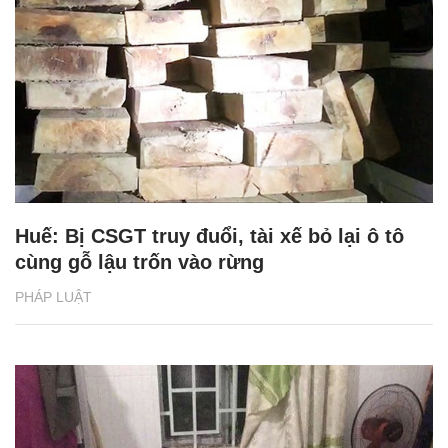
Huế: Bị CSGT truy đuổi, tài xế bỏ lại ô tô
cùng gỗ lậu trốn vào rừng
PHÁP LUẬT