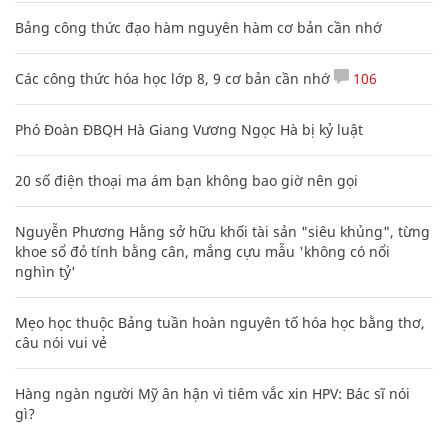
Bảng công thức đạo hàm nguyên hàm cơ bản cần nhớ
Các công thức hóa học lớp 8, 9 cơ bản cần nhớ
106
Phó Đoàn ĐBQH Hà Giang Vương Ngọc Hà bị kỷ luật
20 số điện thoại ma ám bạn không bao giờ nên gọi
Nguyễn Phương Hằng sở hữu khối tài sản "siêu khủng", từng
khoe sổ đỏ tính bằng cân, mắng cựu mẫu 'không có nổi
nghìn tỷ'
Mẹo học thuộc Bảng tuần hoàn nguyên tố hóa học bằng thơ,
câu nói vui vẻ
Hàng ngàn người Mỹ ân hận vì tiêm vắc xin HPV: Bác sĩ nói
gì?