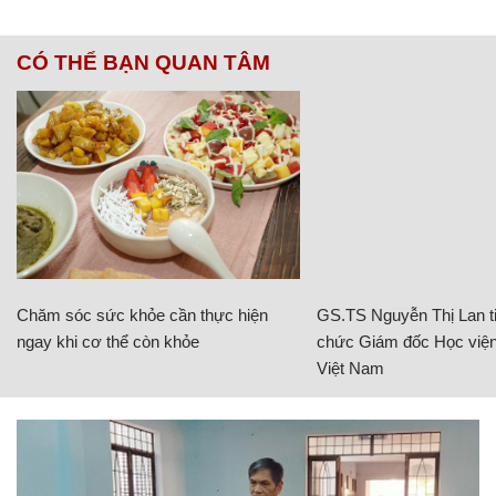
CÓ THỂ BẠN QUAN TÂM
Chăm sóc sức khỏe cần thực hiện
GS.TS Nguyễn Thị Lan ti
ngay khi cơ thể còn khỏe
chức Giám đốc Học viện
Việt Nam