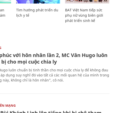
Lan
Tìm hướng phát triển du
BAT Việt Nam tiếp sức
Giám
lịch y tế
phụ nữ vùng biên giới
phát triển sinh kế
G
phúc với hôn nhân lần 2, MC Vân Hugo luôn
bị cho mọi cuộc chia ly
ugo luôn chuẩn bị tinh thần cho mọi cuộc chia ly để không đau
i áp dụng suy nghĩ đó vào tất cả các mối quan hệ của mình trong
g này, không chỉ là hôn nhân", cô nói.
RÊN MẠNG
Bùi Khánh Linh lên tiếng khi bị chê tham