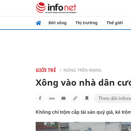
Đời sống
Thị trường
Thế giới
GIỚI TRẺ
NÓNG TRÊN MẠNG
Xông vào nhà dân cướ
Không chỉ trộm cắp tài sản quý giá, kẻ trộ