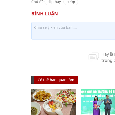
Chủ đề:
clip hay
cướp
Có thể bạn quan tâm