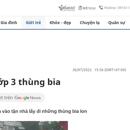
Hotline: 09161
Gia đình
Giới trẻ
Khỏe - đẹp
Chuyện lạ
Quân sự
30/07/2022 15:56 (GMT+07:00)
p 3 thùng bia
m vào tận nhà lấy đi những thùng bia lon