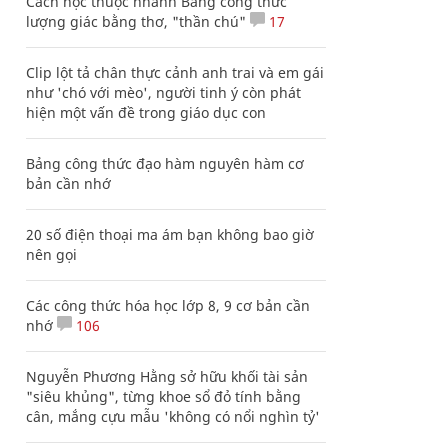
Cách học thuộc nhanh Bảng công thức
lượng giác bằng thơ, "thần chú"
17
Clip lột tả chân thực cảnh anh trai và em gái
như 'chó với mèo', người tinh ý còn phát
hiện một vấn đề trong giáo dục con
Bảng công thức đạo hàm nguyên hàm cơ
bản cần nhớ
20 số điện thoại ma ám bạn không bao giờ
nên gọi
Các công thức hóa học lớp 8, 9 cơ bản cần
nhớ
106
Nguyễn Phương Hằng sở hữu khối tài sản
"siêu khủng", từng khoe sổ đỏ tính bằng
cân, mắng cựu mẫu 'không có nổi nghìn tỷ'