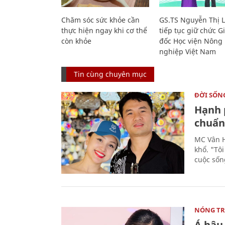
Chăm sóc sức khỏe cần
GS.TS Nguyễn Thị 
thực hiện ngay khi cơ thể
tiếp tục giữ chức 
còn khỏe
đốc Học viện Nông
nghiệp Việt Nam
Tin cùng chuyên mục
ĐỜI SỐN
Hạnh 
chuẩn 
MC Vân H
khổ. "Tô
cuộc sốn
NÓNG T
Á hậu 