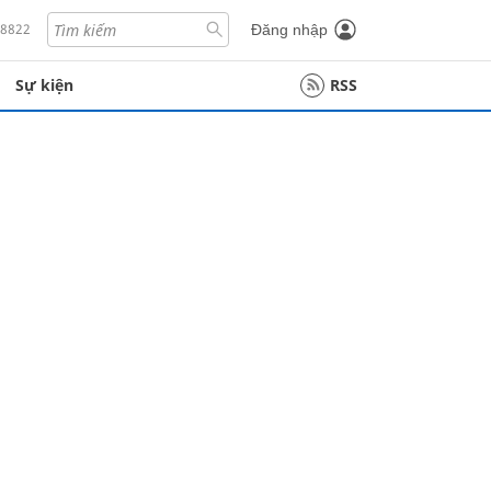
18822
Đăng nhập
Sự kiện
RSS