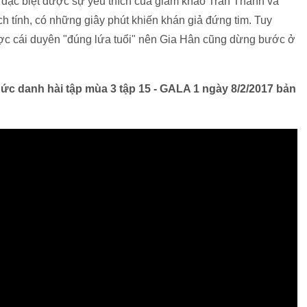
đặc biệt được sự yêu thích của giám khảo Trấn Thành và
h tính, có những giây phút khiến khán giả đứng tim. Tuy
được cái duyên "đúng lứa tuổi" nên Gia Hân cũng dừng bước ở
g
hức danh hài tập mùa 3 tập 15 - GALA 1 ngày 8/2/2017 bản