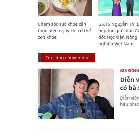
Chăm sóc sức khỏe cần
GS.TS Nguyễn Thị 
thực hiện ngay khi cơ thể
tiếp tục giữ chức 
còn khỏe
đốc Học viện Nông
nghiệp Việt Nam
Tin cùng chuyên mục
GIA ĐÌN
Diễn 
có bà
Diễn viê
hậu phươ