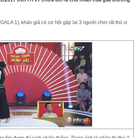
ALA 1), khán giả có cơ hội gặp lại 3 người chơi rất thú vị
tìm được thí sinh chiến thắng. Trong ảnh là phần thi thứ 3