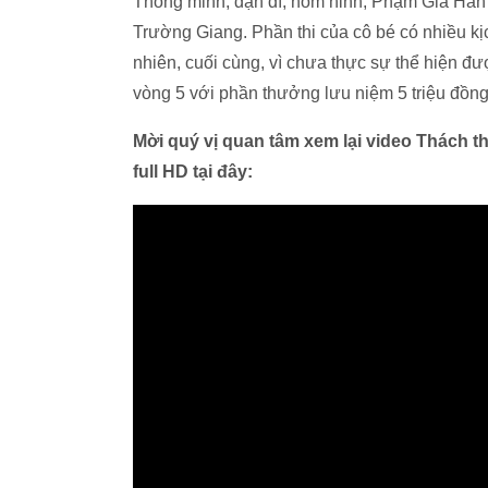
Thông minh, dạn dĩ, hóm hỉnh, Phạm Gia Hân 
Trường Giang. Phần thi của cô bé có nhiều kịc
nhiên, cuối cùng, vì chưa thực sự thể hiện 
vòng 5 với phần thưởng lưu niệm 5 triệu đồn
Mời quý vị quan tâm xem lại video Thách t
full HD tại đây: