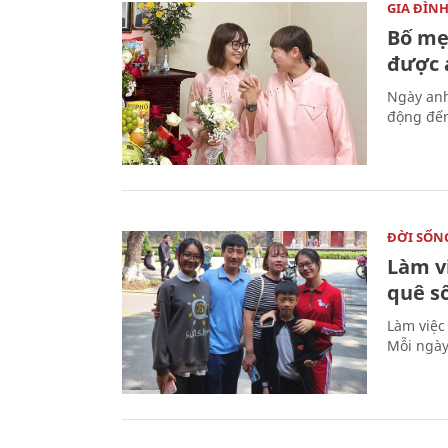
GIA ĐÌN
Bố mẹ
được a
Ngày anh
động đến
ĐỜI SỐN
Làm v
quê s
Làm việc
Mỗi ngày