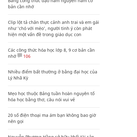
Bảng công thức đạo hàm nguyên hàm cơ
bản cần nhớ
Clip lột tả chân thực cảnh anh trai và em gái
như 'chó với mèo', người tinh ý còn phát
hiện một vấn đề trong giáo dục con
Các công thức hóa học lớp 8, 9 cơ bản cần
nhớ
106
Nhiều điểm bất thường ở bằng đại học của
Lý Nhã Kỳ
Mẹo học thuộc Bảng tuần hoàn nguyên tố
hóa học bằng thơ, câu nói vui vẻ
20 số điện thoại ma ám bạn không bao giờ
nên gọi
Nguyễn Phương Hằng sở hữu khối tài sản