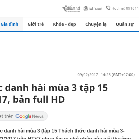
Hotline: 09161
Gia đình
Giới trẻ
Khỏe - đẹp
Chuyện lạ
Quân sự
09/02/2017 14:25 (GMT+07:00)
 danh hài mùa 3 tập 15
7, bản full HD
c danh hài mùa 3 (tập 15 Thách thức danh hài mùa 3-
8/2/2017 trên HTV7 chưa tìm ra chủ nhân của giải thưởng