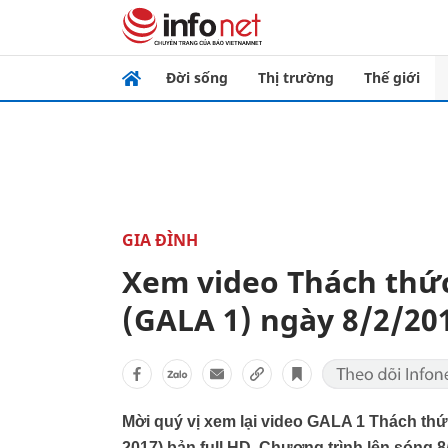
Đời sống
Thị trường
Thế giới
GIA ĐÌNH
Xem video Thách thức
(GALA 1) ngày 8/2/201
Mời quý vị xem lại video GALA 1 Thách thứ
2017) bản full HD. Chương trình lên sóng 