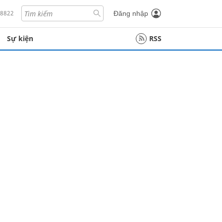
18822
Đăng nhập
Sự kiện
RSS