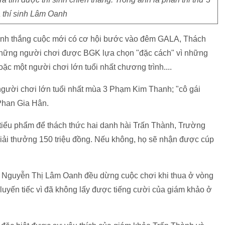
 thí sinh Lâm Oanh
í sinh thắng cuộc mới có cơ hội bước vào đêm GALA, Thách
 những người chơi được BGK lựa chọn "đặc cách" vì những
oặc một người chơi lớn tuổi nhất chương trình....
người chơi lớn tuổi nhất mùa 3 Phạm Kim Thanh; "cô gái
Phan Gia Hân.
 5 tiểu phẩm để thách thức hai danh hài Trấn Thành, Trường
giải thưởng 150 triệu đồng. Nếu không, họ sẽ nhận được cúp
 Nguyễn Thị Lâm Oanh đều dừng cuộc chơi khi thua ở vòng
u luyến tiếc vì đã không lấy được tiếng cười của giám khảo ở