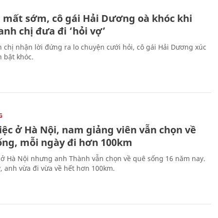
H
 mất sớm, cô gái Hải Dương oà khóc khi
nh chị đưa đi ‘hỏi vợ’
 chị nhận lời đứng ra lo chuyện cưới hỏi, cô gái Hải Dương xúc
 bật khóc.
G
iệc ở Hà Nội, nam giảng viên vẫn chọn về
ống, mỗi ngày đi hơn 100km
 ở Hà Nội nhưng anh Thành vẫn chọn về quê sống 16 năm nay.
, anh vừa đi vừa về hết hơn 100km.