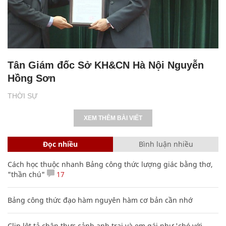
Tân Giám đốc Sở KH&CN Hà Nội Nguyễn
Hồng Sơn
THỜI SỰ
XEM THÊM BÀI VIẾT
Đọc nhiều
Bình luận nhiều
Cách học thuộc nhanh Bảng công thức lượng giác bằng thơ,
"thần chú"
17
Bảng công thức đạo hàm nguyên hàm cơ bản cần nhớ
Clip lột tả chân thực cảnh anh trai và em gái như 'chó với