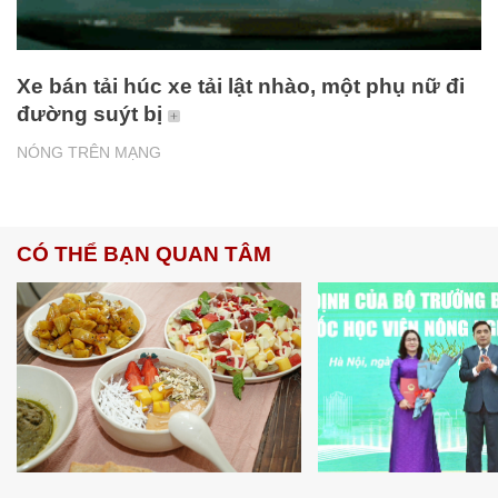
Xe bán tải húc xe tải lật nhào, một phụ nữ đi
đường suýt bị
NÓNG TRÊN MẠNG
CÓ THỂ BẠN QUAN TÂM