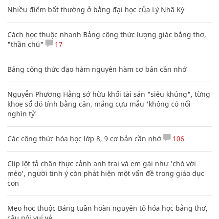
Nhiều điểm bất thường ở bằng đại học của Lý Nhã Kỳ
Cách học thuộc nhanh Bảng công thức lượng giác bằng thơ,
"thần chú"
17
Bảng công thức đạo hàm nguyên hàm cơ bản cần nhớ
Nguyễn Phương Hằng sở hữu khối tài sản "siêu khủng", từng
khoe sổ đỏ tính bằng cân, mắng cựu mẫu 'không có nổi
nghìn tỷ'
Các công thức hóa học lớp 8, 9 cơ bản cần nhớ
106
Clip lột tả chân thực cảnh anh trai và em gái như 'chó với
mèo', người tinh ý còn phát hiện một vấn đề trong giáo dục
con
Mẹo học thuộc Bảng tuần hoàn nguyên tố hóa học bằng thơ,
câu nói vui vẻ