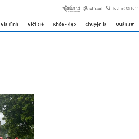
Hotline: 09161
Gia đình
Giới trẻ
Khỏe - đẹp
Chuyện lạ
Quân sự