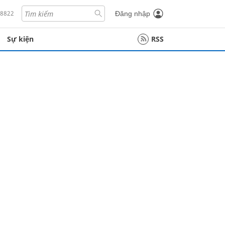
18822
Đăng nhập
Sự kiện
RSS