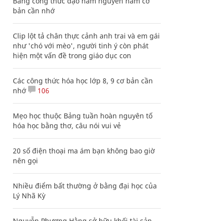
Bảng công thức đạo hàm nguyên hàm cơ
bản cần nhớ
Clip lột tả chân thực cảnh anh trai và em gái
như 'chó với mèo', người tinh ý còn phát
hiện một vấn đề trong giáo dục con
Các công thức hóa học lớp 8, 9 cơ bản cần
nhớ
106
Mẹo học thuộc Bảng tuần hoàn nguyên tố
hóa học bằng thơ, câu nói vui vẻ
20 số điện thoại ma ám bạn không bao giờ
nên gọi
Nhiều điểm bất thường ở bằng đại học của
Lý Nhã Kỳ
Nguyễn Phương Hằng sở hữu khối tài sản