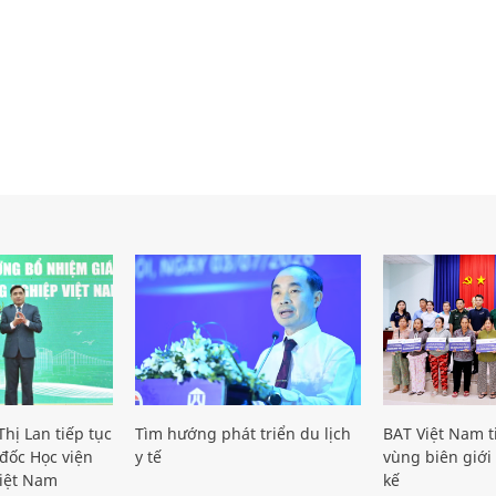
hị Lan tiếp tục
Tìm hướng phát triển du lịch
BAT Việt Nam t
đốc Học viện
y tế
vùng biên giới 
iệt Nam
kế