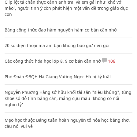
Clip lột tả chân thực cảnh anh trai và em gái như 'chó với
mèo', người tinh ý còn phát hiện một vấn đề trong giáo dục
con
Bảng công thức đạo hàm nguyên hàm cơ bản cần nhớ
20 số điện thoại ma ám bạn không bao giờ nên gọi
Các công thức hóa học lớp 8, 9 cơ bản cần nhớ
106
Phó Đoàn ĐBQH Hà Giang Vương Ngọc Hà bị kỷ luật
Nguyễn Phương Hằng sở hữu khối tài sản "siêu khủng", từng
khoe sổ đỏ tính bằng cân, mắng cựu mẫu 'không có nổi
nghìn tỷ'
Mẹo học thuộc Bảng tuần hoàn nguyên tố hóa học bằng thơ,
câu nói vui vẻ