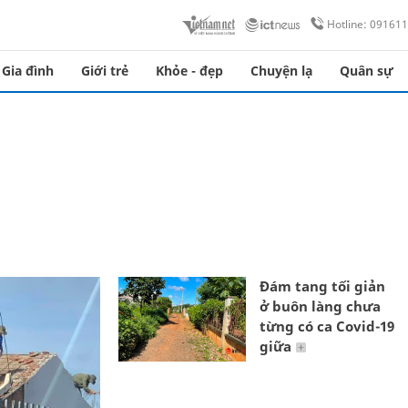
Hotline: 09161
Gia đình
Giới trẻ
Khỏe - đẹp
Chuyện lạ
Quân sự
Đám tang tối giản
ở buôn làng chưa
từng có ca Covid-19
giữa