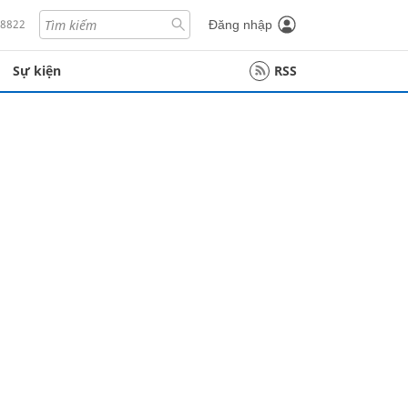
18822
Đăng nhập
Sự kiện
RSS