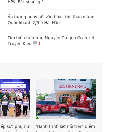
HPV: Bác sĩ nói gì?
Ấn tượng ngày hội văn hóa - thể thao mừng
Quốc khánh 2/9 ở Hải Hậu
Tìm hiểu tư tưởng Nguyễn Du qua đoạn kết
Truyện Kiều
1
iếp sức phụ nữ
‘Hành trình kết nối trăm điểm