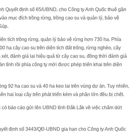
nh Quyết định số 65/UBND, cho Công ty Anh Quốc thuê gần
ào mục đích trồng rừng, trồng cao su và quản lý, bảo vệ
Súp.
diện tích trồng rừng, quản lý bảo vệ rừng hơn 730 ha. Phía
 ha cây cao su trên diện tích đất trống, rừng nghèo, cây
ét, đánh giá lại hiệu quả từ cây cao su, đồng thời đánh giá
bàn tỉnh rồi phía công ty mới được phép triển khai trên diện
ng 92 ha cao su và 40 ha keo lai trên vùng dự án. Tuy nhiên,
 hai loại cây trên phát triển kém và phần lớn đều bị chết.
 có báo cáo gửi lên UBND tỉnh Đắk Lắk về việc chấm dứt
uyết định số 3443/QĐ-UBND gia hạn cho Công ty Anh Quốc