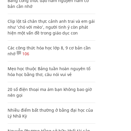
Bảng công thức đạo hàm nguyên hàm cơ
bản cần nhớ
Clip lột tả chân thực cảnh anh trai và em gái
như 'chó với mèo', người tinh ý còn phát
hiện một vấn đề trong giáo dục con
Các công thức hóa học lớp 8, 9 cơ bản cần
nhớ
106
Mẹo học thuộc Bảng tuần hoàn nguyên tố
hóa học bằng thơ, câu nói vui vẻ
20 số điện thoại ma ám bạn không bao giờ
nên gọi
Nhiều điểm bất thường ở bằng đại học của
Lý Nhã Kỳ
Nguyễn Phương Hằng sở hữu khối tài sản