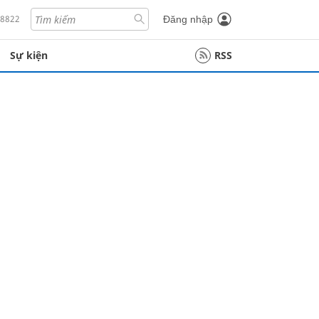
18822
Đăng nhập
Sự kiện
RSS