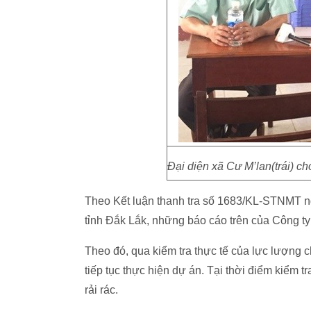
Đại diện xã Cư M’lan(trái) ch
Theo Kết luận thanh tra số 1683/KL-STNMT 
tỉnh Đắk Lắk, những báo cáo trên của Công t
Theo đó, qua kiểm tra thực tế của lực lượng
tiếp tục thực hiện dự án. Tại thời điểm kiểm tr
rải rác.