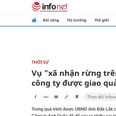
Đời sống
Thị trường
Thế giới
THỜI SỰ
Vụ "xã nhận rừng trên
công ty được giao qu
Trong quá trình được UBND tỉnh Đắk Lắk ch
Công ty Anh Quốc đã để xảy ra nhiều sai p