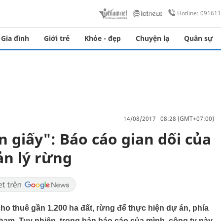
Hotline: 09161
Gia đình
Giới trẻ
Khỏe - đẹp
Chuyện lạ
Quân sự
14/08/2017 08:28 (GMT+07:00)
 giấy": Báo cáo gian dối của
ản lý rừng
o thuê gần 1.200 ha đất, rừng để thực hiện dự án, phía
hạm. Tuy nhiên, trong bản báo cáo của mình, công ty này