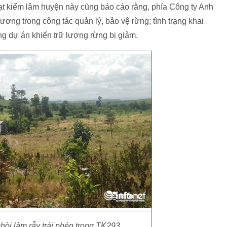
 kiểm lâm huyện này cũng báo cáo rằng, phía Công ty Anh
ng trong công tác quản lý, bảo vệ rừng; tình trạng khai
ùng dự án khiến trữ lượng rừng bị giảm.
òi làm rẫy trái phép trong TK293