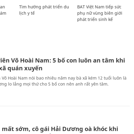
Lan
Tìm hướng phát triển du
BAT Việt Nam tiếp sức
Giám
lịch y tế
phụ nữ vùng biên giới
phát triển sinh kế
H
viên Võ Hoài Nam: 5 bố con luôn an tâm khi
 xã quán xuyến
n Võ Hoài Nam nói bao nhiêu năm nay bà xã kém 12 tuổi luôn là
ng lo lắng mọi thứ cho 5 bố con nên anh rất yên tâm.
H
 mất sớm, cô gái Hải Dương oà khóc khi