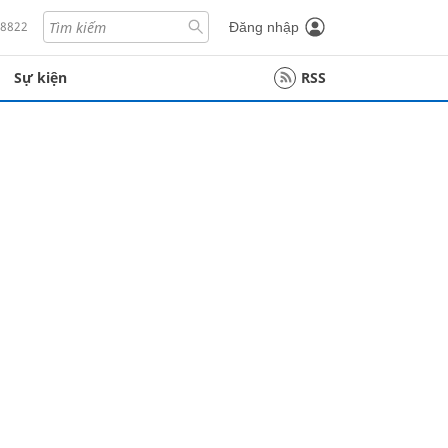
18822
Đăng nhập
Sự kiện
RSS