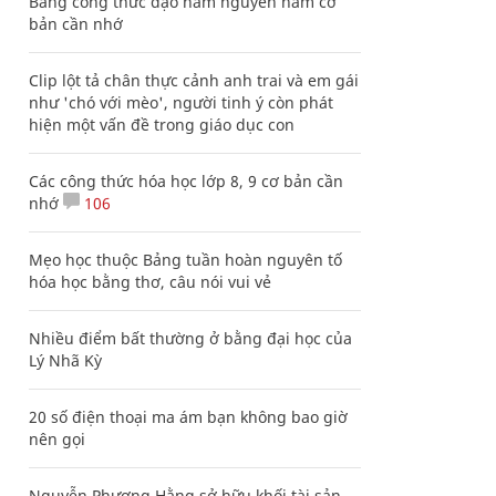
Bảng công thức đạo hàm nguyên hàm cơ
bản cần nhớ
Clip lột tả chân thực cảnh anh trai và em gái
như 'chó với mèo', người tinh ý còn phát
hiện một vấn đề trong giáo dục con
Các công thức hóa học lớp 8, 9 cơ bản cần
nhớ
106
Mẹo học thuộc Bảng tuần hoàn nguyên tố
hóa học bằng thơ, câu nói vui vẻ
Nhiều điểm bất thường ở bằng đại học của
Lý Nhã Kỳ
20 số điện thoại ma ám bạn không bao giờ
nên gọi
Nguyễn Phương Hằng sở hữu khối tài sản