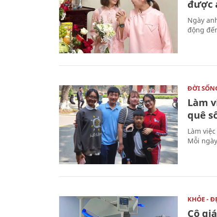
được a
Ngày anh
động đến
ĐỜI SỐN
Làm v
quê s
Làm việc
Mỗi ngày
KHỎE - Đ
Cô gi