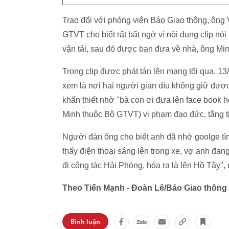
Trao đổi với phóng viên Báo Giao thông, ông
GTVT cho biết rất bất ngờ vì nội dung clip nói
vận tải, sau đó được bạn đưa về nhà, ông Mi
Trong clip được phát tán lên mạng tối qua, 1
xem là nơi hai người gian díu không giữ được b
khẩn thiết nhờ "bà con ơi đưa lên face book h
Minh thuộc Bộ GTVT) vi phạm đạo đức, tằng tị
Người đàn ông cho biết anh đã nhờ goolge tìm đ
thấy điện thoại sáng lên trong xe, vợ anh đang
đi công tác Hải Phòng, hóa ra là lên Hồ Tây"
Theo Tiến Mạnh - Đoàn Lê/Báo Giao thông
Bình luận