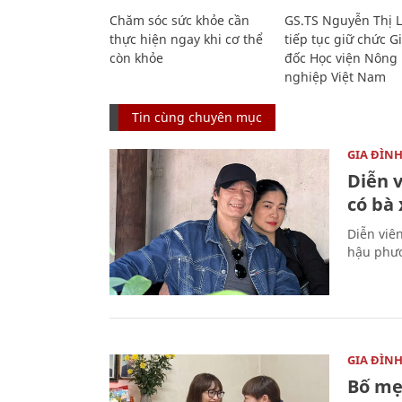
Chăm sóc sức khỏe cần
GS.TS Nguyễn Thị 
thực hiện ngay khi cơ thể
tiếp tục giữ chức 
còn khỏe
đốc Học viện Nông
nghiệp Việt Nam
Tin cùng chuyên mục
GIA ĐÌN
Diễn 
có bà
Diễn viê
hậu phươ
GIA ĐÌN
Bố mẹ