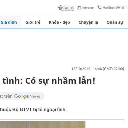
Hotline: 09161
Gia đình
Giới trẻ
Khỏe - đẹp
Chuyện lạ
Quân sự
13/10/2015 14:48 (GMT+07:00)
 tình: Có sự nhầm lẫn!
thuộc Bộ GTVT bị tố ngoại tình.