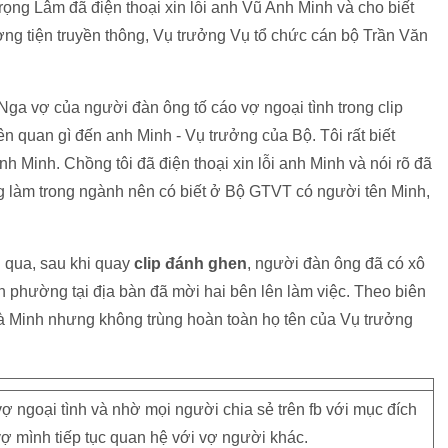
rọng Lâm đã điện thoại xin lỗi anh Vũ Anh Minh và cho biết
ơng tiện truyền thông, Vụ trưởng Vụ tổ chức cán bộ Trần Văn
Nga vợ của người đàn ông tố cáo vợ ngoại tình trong clip
n quan gì đến anh Minh - Vụ trưởng của Bộ. Tôi rất biết
 Minh. Chồng tôi đã điện thoại xin lỗi anh Minh và nói rõ đã
g làm trong ngành nên có biết ở Bộ GTVT có người tên Minh,
i qua, sau khi quay
clip đánh ghen
, người đàn ông đã có xô
 phường tại địa bàn đã mời hai bên lên làm việc. Theo biên
 là Minh nhưng không trùng hoàn toàn họ tên của Vụ trưởng
ợ ngoại tình và nhờ mọi người chia sẻ trên fb với mục đích
vợ mình tiếp tục quan hệ với vợ người khác.