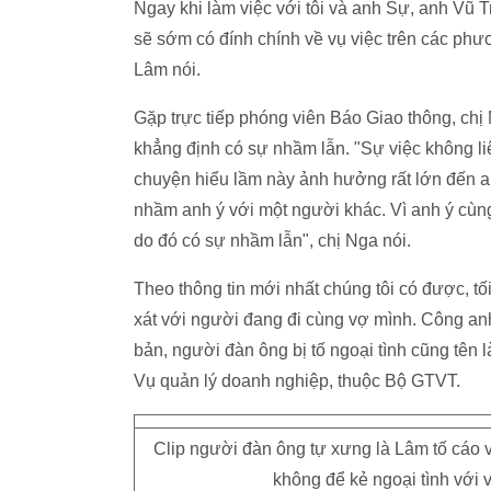
Ngay khi làm việc với tôi và anh Sự, anh Vũ T
sẽ sớm có đính chính về vụ việc trên các phư
Lâm nói.
Gặp trực tiếp phóng viên Báo Giao thông, chị 
khẳng định có sự nhầm lẫn. "Sự việc không liê
chuyện hiểu lầm này ảnh hưởng rất lớn đến anh
nhầm anh ý với một người khác. Vì anh ý cùn
do đó có sự nhầm lẫn", chị Nga nói.
Theo thông tin mới nhất chúng tôi có được, tố
xát với người đang đi cùng vợ mình. Công anh
bản, người đàn ông bị tố ngoại tình cũng tên
Vụ quản lý doanh nghiệp, thuộc Bộ GTVT.
Clip người đàn ông tự xưng là Lâm tố cáo v
không để kẻ ngoại tình với 