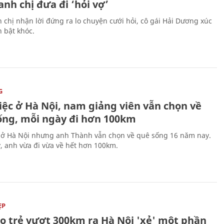
nh chị đưa đi ‘hỏi vợ’
 chị nhận lời đứng ra lo chuyện cưới hỏi, cô gái Hải Dương xúc
 bật khóc.
G
iệc ở Hà Nội, nam giảng viên vẫn chọn về
ống, mỗi ngày đi hơn 100km
 ở Hà Nội nhưng anh Thành vẫn chọn về quê sống 16 năm nay.
, anh vừa đi vừa về hết hơn 100km.
ẸP
áo trẻ vượt 300km ra Hà Nội 'xẻ' một phần