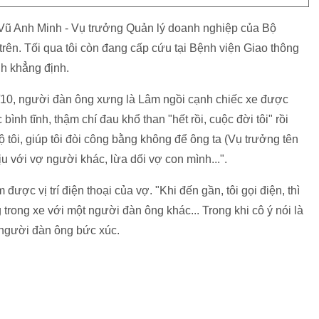
 Vũ Anh Minh - Vụ trưởng Quản lý doanh nghiệp của Bộ
 trên. Tối qua tôi còn đang cấp cứu tại Bệnh viện Giao thông
nh khẳng định.
3/10, người đàn ông xưng là Lâm ngồi cạnh chiếc xe được
ình tĩnh, thậm chí đau khổ than "hết rồi, cuộc đời tôi" rồi
ộ tôi, giúp tôi đòi công bằng không để ông ta (Vụ trưởng tên
u với vợ người khác, lừa dối vợ con mình...".
ược vị trí điện thoại của vợ. "Khi đến gần, tôi gọi điện, thì
 trong xe với một người đàn ông khác... Trong khi cô ý nói là
, người đàn ông bức xúc.