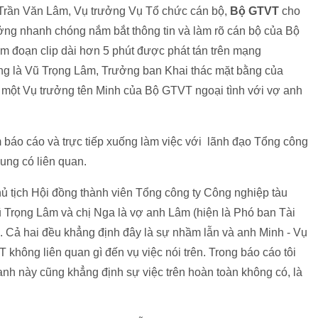
 Trần Văn Lâm, Vụ trưởng Vụ Tổ chức cán bộ,
Bộ GTVT
cho
ởng nhanh chóng nắm bắt thông tin và làm rõ cán bộ của Bộ
xem đoạn clip dài hơn 5 phút được phát tán trên mạng
ng là Vũ Trọng Lâm, Trưởng ban Khai thác mặt bằng của
o một Vụ trưởng tên Minh của Bộ GTVT ngoại tình với vợ anh
m báo cáo và trực tiếp xuống làm việc với lãnh đạo Tổng công
ung có liên quan.
hủ tịch Hội đồng thành viên Tổng công ty Công nghiệp tàu
 Trọng Lâm và chị Nga là vợ anh Lâm (hiện là Phó ban Tài
. Cả hai đều khẳng định đây là sự nhầm lẫn và anh Minh - Vụ
hông liên quan gì đến vụ việc nói trên. Trong báo cáo tôi
h này cũng khẳng định sự việc trên hoàn toàn không có, là