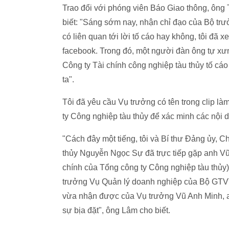
Trao đổi với phóng viên Báo Giao thông, ông
biết: "Sáng sớm nay, nhận chỉ đạo của Bộ trư
có liên quan tới lời tố cáo hay không, tôi đã 
facebook. Trong đó, một người đàn ông tự xư
Công ty Tài chính công nghiệp tàu thủy tố cá
ta".
Tôi đã yêu cầu Vụ trưởng có tên trong clip là
ty Công nghiệp tàu thủy để xác minh các nội d
"Cách đây một tiếng, tôi và Bí thư Đảng ủy, C
thủy Nguyễn Ngọc Sự đã trực tiếp gặp anh Vũ
chính của Tổng công ty Công nghiệp tàu thủy)
trưởng Vụ Quản lý doanh nghiệp của Bộ GTVT k
vừa nhận được của Vụ trưởng Vũ Anh Minh, an
sự bịa đặt", ông Lâm cho biết.