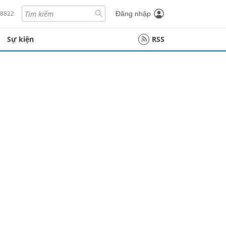
18822
Đăng nhập
Sự kiện
RSS