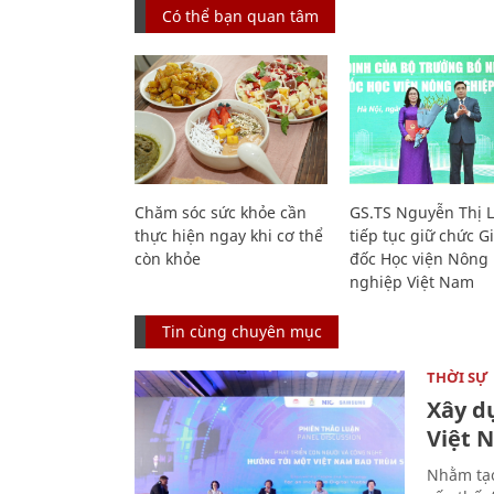
Có thể bạn quan tâm
Chăm sóc sức khỏe cần
GS.TS Nguyễn Thị 
thực hiện ngay khi cơ thể
tiếp tục giữ chức 
còn khỏe
đốc Học viện Nông
nghiệp Việt Nam
Tin cùng chuyên mục
THỜI SỰ
Xây d
Việt 
Nhằm tạo