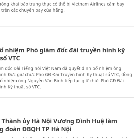
ông khai báo trung thực có thể bị Vietnam Airlines cấm bay
n trên các chuyến bay của hãng.
ổ nhiệm Phó giám đốc đài truyền hình kỹ
 số VTC
m đốc Đài Tiếng nói Việt Nam đã quyết định bổ nhiệm ông
nh Đức giữ chức Phó GĐ Đài Truyền hình Kỹ thuật số VTC, đồng
 bổ nhiệm ông Nguyễn Văn Bình tiếp tục giữ chức Phó GĐ Đài
ình Kỹ thuật số VTC.
ư Thành ủy Hà Nội Vương Đình Huệ làm
g đoàn ĐBQH TP Hà Nội