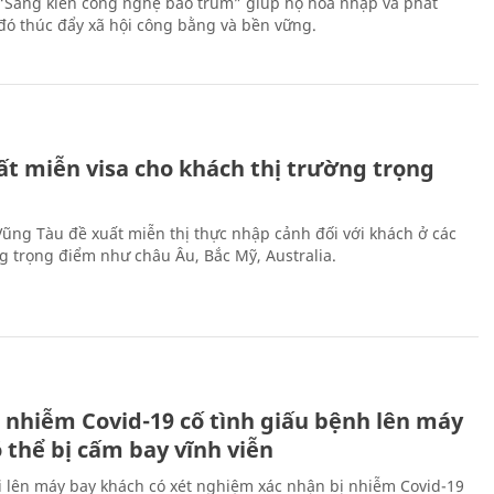
 “Sáng kiến công nghệ bao trùm” giúp họ hòa nhập và phát
ừ đó thúc đẩy xã hội công bằng và bền vững.
ất miễn visa cho khách thị trường trọng
 Vũng Tàu đề xuất miễn thị thực nhập cảnh đối với khách ở các
ng trọng điểm như châu Âu, Bắc Mỹ, Australia.
 nhiễm Covid-19 cố tình giấu bệnh lên máy
 thể bị cấm bay vĩnh viễn
i lên máy bay khách có xét nghiệm xác nhận bị nhiễm Covid-19