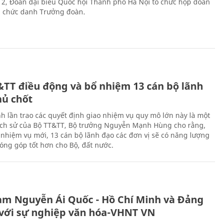
 2, Đoàn đại biểu Quốc hội Thành phố Hà Nội tổ chức họp đoàn
n chức danh Trưởng đoàn.
&TT điều động và bổ nhiệm 13 cán bộ lãnh
hủ chốt
h lần trao các quyết định giao nhiệm vụ quy mô lớn này là một
lịch sử của Bộ TT&TT, Bộ trưởng Nguyễn Mạnh Hùng cho rằng,
í, nhiệm vụ mới, 13 cán bộ lãnh đạo các đơn vị sẽ có năng lượng
óng góp tốt hơn cho Bộ, đất nước.
àm Nguyễn Ái Quốc - Hồ Chí Minh và Đảng
với sự nghiệp văn hóa-VHNT VN