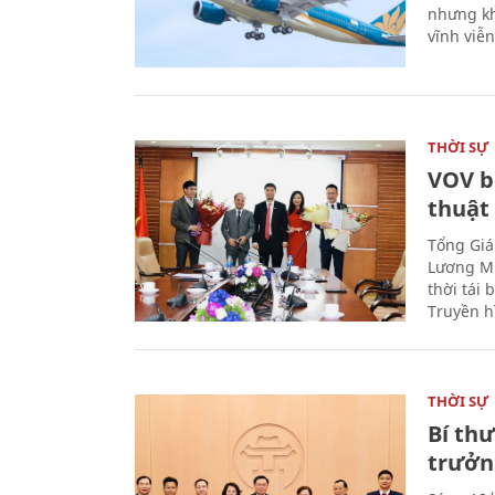
nhưng kh
vĩnh viễ
THỜI SỰ
VOV b
thuật
Tổng Giá
Lương Mi
thời tái
Truyền h
THỜI SỰ
Bí th
trưởn