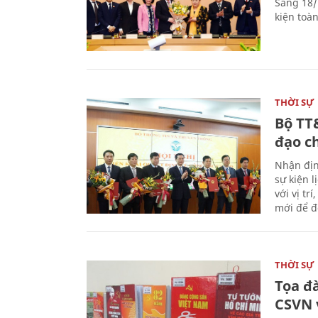
Sáng 18/
kiện toà
THỜI SỰ
Bộ TT
đạo c
Nhận địn
sự kiện 
với vị tr
mới để đ
THỜI SỰ
Tọa đ
CSVN 