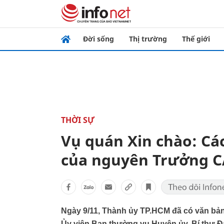
Đời sống
Thị trường
Thế giới
THỜI SỰ
Vụ quán Xin chào: Cá
của nguyên Trưởng C
Ngày 9/11, Thành ủy TP.HCM đã có văn bản
Ủy viên Ban thường vụ Huyện ủy, Bí thư 