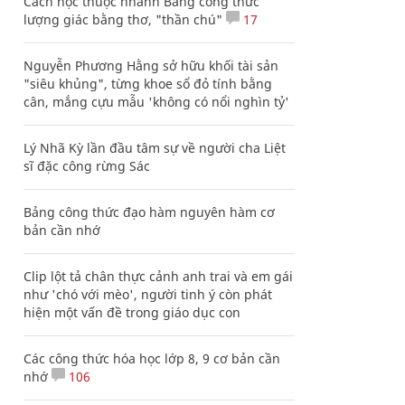
Cách học thuộc nhanh Bảng công thức
lượng giác bằng thơ, "thần chú"
17
Nguyễn Phương Hằng sở hữu khối tài sản
"siêu khủng", từng khoe sổ đỏ tính bằng
cân, mắng cựu mẫu 'không có nổi nghìn tỷ'
Lý Nhã Kỳ lần đầu tâm sự về người cha Liệt
sĩ đặc công rừng Sác
Bảng công thức đạo hàm nguyên hàm cơ
bản cần nhớ
Clip lột tả chân thực cảnh anh trai và em gái
như 'chó với mèo', người tinh ý còn phát
hiện một vấn đề trong giáo dục con
Các công thức hóa học lớp 8, 9 cơ bản cần
nhớ
106