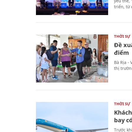
yếu thế,
triển, t
THỜI SỰ
Đề xu
điểm
Bà Rịa -
thị trườ
THỜI SỰ
Khách
bay có
Trước kh