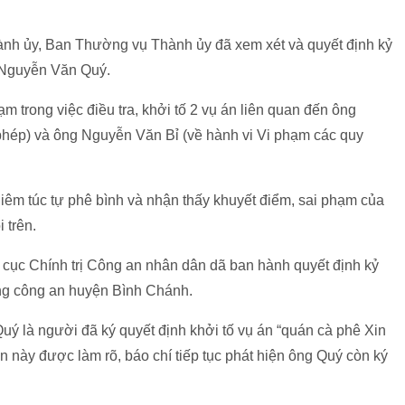
ành ủy, Ban Thường vụ Thành ủy đã xem xét và quyết định kỷ
g Nguyễn Văn Quý.
m trong việc điều tra, khởi tố 2 vụ án liên quan đến ông
phép) và ông Nguyễn Văn Bỉ (về hành vi Vi phạm các quy
iêm túc tự phê bình và nhận thấy khuyết điểm, sai phạm của
i trên.
cục Chính trị Công an nhân dân dã ban hành quyết định kỷ
ng công an huyện Bình Chánh.
uý là người đã ký quyết định khởi tố vụ án “quán cà phê Xin
này được làm rõ, báo chí tiếp tục phát hiện ông Quý còn ký