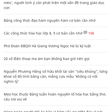
mèo', người tinh ý còn phát hiện một vấn đề trong giáo dục
con
Bảng công thức đạo hàm nguyên hàm cơ bản cần nhớ
Các công thức hóa học lớp 8, 9 cơ bản cần nhớ
106
Phó Đoàn ĐBQH Hà Giang Vương Ngọc Hà bị kỷ luật
20 số điện thoại ma ám bạn không bao giờ nên gọi
Nguyễn Phương Hằng sở hữu khối tài sản "siêu khủng", từng
khoe sổ đỏ tính bằng cân, mắng cựu mẫu 'không có nổi
nghìn tỷ'
Mẹo học thuộc Bảng tuần hoàn nguyên tố hóa học bằng thơ,
câu nói vui vẻ
Hàng ngàn người Mỹ ân hận vì tiêm vắc xin HPV: Bác sĩ nói