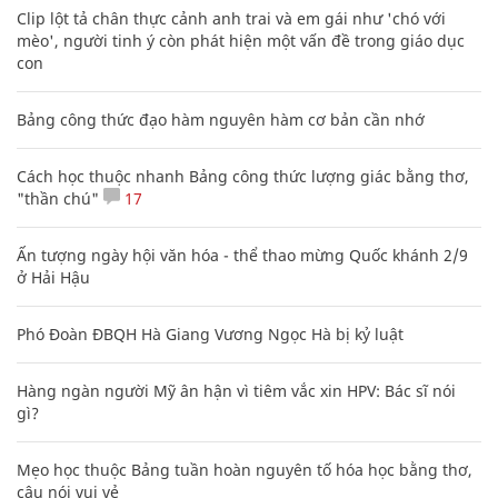
Clip lột tả chân thực cảnh anh trai và em gái như 'chó với
mèo', người tinh ý còn phát hiện một vấn đề trong giáo dục
con
Bảng công thức đạo hàm nguyên hàm cơ bản cần nhớ
Cách học thuộc nhanh Bảng công thức lượng giác bằng thơ,
"thần chú"
17
Ấn tượng ngày hội văn hóa - thể thao mừng Quốc khánh 2/9
ở Hải Hậu
Phó Đoàn ĐBQH Hà Giang Vương Ngọc Hà bị kỷ luật
Hàng ngàn người Mỹ ân hận vì tiêm vắc xin HPV: Bác sĩ nói
gì?
Mẹo học thuộc Bảng tuần hoàn nguyên tố hóa học bằng thơ,
câu nói vui vẻ