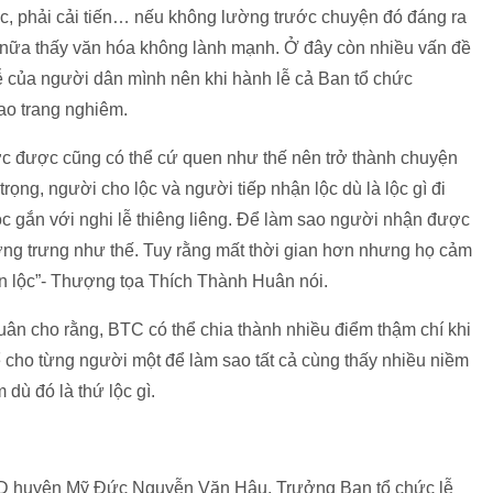
ức, phải cải tiến… nếu không lường trước chuyện đó đáng ra
n nữa thấy văn hóa không lành mạnh. Ở đây còn nhiều vấn đề
 lễ của người dân mình nên khi hành lễ cả Ban tổ chức
ao trang nghiêm.
 được cũng có thể cứ quen như thế nên trở thành chuyện
trọng, người cho lộc và người tiếp nhận lộc dù là lộc gì đi
ộc gắn với nghi lễ thiêng liêng. Để làm sao người nhận được
ợng trưng như thế. Tuy rằng mất thời gian hơn nhưng họ cảm
ận lộc”- Thượng tọa Thích Thành Huân nói.
ân cho rằng, BTC có thể chia thành nhiều điểm thậm chí khi
hể cho từng người một để làm sao tất cả cùng thấy nhiều niềm
dù đó là thứ lộc gì.
ND huyện Mỹ Đức Nguyễn Văn Hậu, Trưởng Ban tổ chức lễ