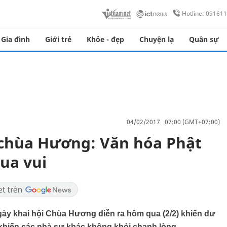
Hotline: 09161
Gia đình
Giới trẻ
Khỏe - đẹp
Chuyện lạ
Quân sự
04/02/2017 07:00 (GMT+07:00)
 chùa Hương: Văn hóa Phật
ua vui
gày khai hội Chùa Hương diễn ra hôm qua (2/2) khiến dư
khiến các nhà sư khác không khỏi chạnh lòng.