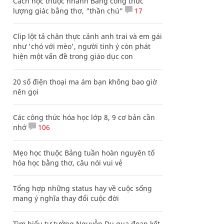
Cách học thuộc nhanh Bảng công thức
lượng giác bằng thơ, "thần chú"
17
Clip lột tả chân thực cảnh anh trai và em gái
như 'chó với mèo', người tinh ý còn phát
hiện một vấn đề trong giáo dục con
20 số điện thoại ma ám bạn không bao giờ
nên gọi
Các công thức hóa học lớp 8, 9 cơ bản cần
nhớ
106
Mẹo học thuộc Bảng tuần hoàn nguyên tố
hóa học bằng thơ, câu nói vui vẻ
Tổng hợp những status hay về cuộc sống
mang ý nghĩa thay đổi cuộc đời
Tìm hiểu tư tưởng Nguyễn Du qua đoạn kết