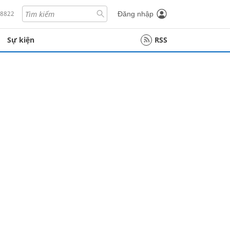
18822
Đăng nhập
Sự kiện
RSS