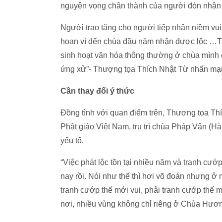
nguyện vọng chân thành của người đón nhận lộ
Người trao tặng cho người tiếp nhận niềm vu
hoan vì đến chùa đầu năm nhận được lộc …Theo
sinh hoạt văn hóa thông thường ở chùa mình 
ứng xử”- Thượng tọa Thích Nhật Từ nhấn mạ
Cần thay đổi ý thức
Đồng tình với quan điểm trên, Thương tọa T
Phật giáo Việt Nam, trụ trì chùa Pháp Vân (H
yếu tố.
“Việc phát lộc tồn tại nhiều năm và tranh cướ
nay rồi. Nói như thế thì hơi võ đoán nhưng ở
tranh cướp thế mới vui, phải tranh cướp thế mớ
nơi, nhiều vùng không chỉ riêng ở Chùa Hươ