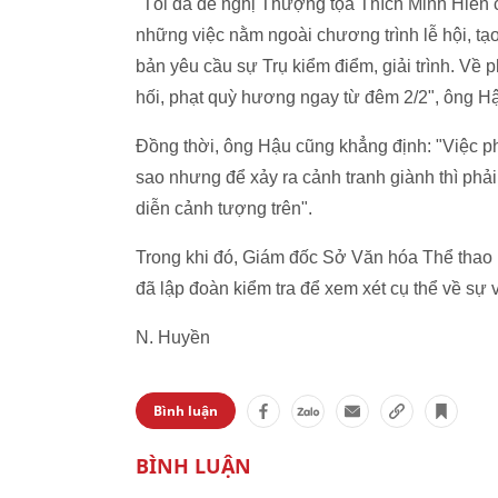
"Tôi đã đề nghị Thượng tọa Thích Minh Hiền c
những việc nằm ngoài chương trình lễ hội, tạ
bản yêu cầu sự Trụ kiểm điểm, giải trình. Về 
hối, phạt quỳ hương ngay từ đêm 2/2", ông Hậ
Đồng thời, ông Hậu cũng khẳng định: "Việc ph
sao nhưng để xảy ra cảnh tranh giành thì phải
diễn cảnh tượng trên".
Trong khi đó, Giám đốc Sở Văn hóa Thể thao 
đã lập đoàn kiểm tra để xem xét cụ thể về sự 
N. Huyền
Bình luận