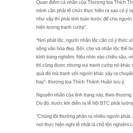
Quan điểm cá nhân của Thượng tọa Thích Thà
mình cần phải tổ chức thực hiện ra sao có ý n
như vậy thì phải tính toán trước để cho người
hiện tượng tranh cướp”.
“Nơi phát lộc, người nhận lộc cần có ý thức v
sống văn hóa đẹp. Bởi, cho và nhận lộc thể h
kính trang nghiêm. Nếu nhìn vào chiều sâu, vi
thì cũng được nhưng vui tranh cướp nó khác
quà đó mà tranh với người khác xảy ra chuyện
hay”- thượng tọa Thích Thành Huân lưu ý.
Nguyên nhân của tình trạng này, theo thượng
Do đó, trước khi diễn ra lễ hội BTC phải lường
“Chúng tôi thường phân ra nhiều người phát…
nơi thực hiện nghi lễ nhất là chỗ tôn nghiêm 