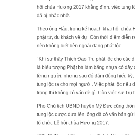
hội chùa Hương 2017 khẳng định, việc tung lộ
đã bị nhắc nhở.
Theo ông Hậu, trong kế hoạch khai hội chùa
phật tử, du khách về dự. Còn thời điểm diễn r
nên không biết bên ngoài đang phát lộc.
"Khi sư thầy Thích Đạo Trụ phát lộc cho các du
là biểu tượng Phật bà làm bằng nhựa có dây 
từng người, nhưng sau đó đám đông hiếu kỳ, 
tung lộc ra cho mọi người. Việc phát lộc nếu 
trọng thì không có vấn đề gì. Còn việc sư Trụ 
Phó Chủ tịch UBND huyện Mỹ Đức cũng thông t
tung lộc được đưa lên, ông đã có văn bản gử
tổ chức Lễ hội chùa Hương 2017.