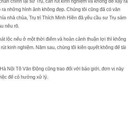
hấn chỉnh lại sư Trụ, cần rút kinh nghiệm và không để xảy ra
o ra những hình ảnh không đẹp. Chúng tôi cũng đã có văn
phía nhà chùa, Trụ trì Thích Minh Hiền đã yêu cầu sư Trụ sám
u nêu rõ.
át lộc nếu ở một thời điểm và hoàn cảnh thuận lợi thì không
 rút kinh nghiệm. Năm sau, chúng tôi kiên quyết không để tái
Hà Nội Tô Văn Động cũng trao đổi với báo giới, đơn vị này
việc để có hướng xử lý.