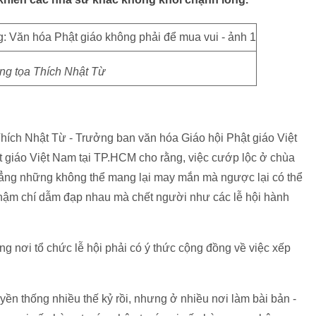
g tọa Thích Nhật Từ
Thích Nhật Từ - Trưởng ban văn hóa Giáo hội Phật giáo Việt
giáo Việt Nam tại TP.HCM cho rằng, việc cướp lộc ở chùa
hẳng những không thể mang lại may mắn mà ngược lại có thể
thậm chí dẫm đạp nhau mà chết người như các lễ hội hành
g nơi tổ chức lễ hội phải có ý thức cộng đồng về việc xếp
ền thống nhiều thế kỷ rồi, nhưng ở nhiều nơi làm bài bản -