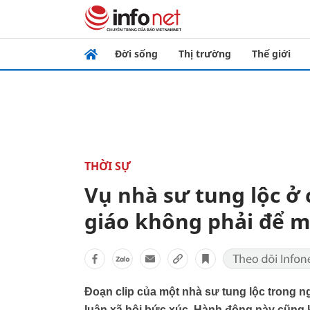
Đời sống
Thị trường
Thế giới
THỜI SỰ
Vụ nhà sư tung lộc ở
giáo không phải để m
Đoạn clip của một nhà sư tung lộc trong n
luận xã hội bức xúc. Hành động này cũng 