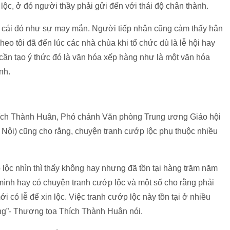
c, ở đó người thầy phải gửi đến với thái độ chân thành.
i cái đó như sự may mắn. Người tiếp nhận cũng cảm thấy hân
 tôi đã đến lúc các nhà chùa khi tổ chức dù là lễ hội hay
cần tạo ý thức đó là văn hóa xếp hàng như là một văn hóa
nh.
hích Thành Huân, Phó chánh Văn phòng Trung ương Giáo hội
à Nội) cũng cho rằng, chuyện tranh cướp lộc phụ thuộc nhiều
p lộc nhìn thì thấy không hay nhưng đã tồn tại hàng trăm năm
 mình hay có chuyện tranh cướp lộc và một số cho rằng phải
i có lễ để xin lộc. Việc tranh cướp lộc này tồn tại ở nhiều
ng”- Thượng tọa Thích Thành Huân nói.