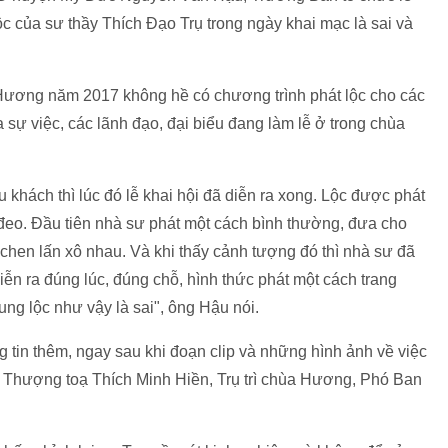
c của sư thầy Thích Đạo Trụ trong ngày khai mạc là sai và
 Hương năm 2017 không hề có chương trình phát lộc cho các
a sự việc, các lãnh đạo, đại biểu đang làm lễ ở trong chùa
 khách thì lúc đó lễ khai hội đã diễn ra xong. Lộc được phát
đeo. Đầu tiên nhà sư phát một cách bình thường, đưa cho
chen lấn xô nhau. Và khi thấy cảnh tượng đó thì nhà sư đã
diễn ra đúng lúc, đúng chỗ, hình thức phát một cách trang
tung lộc như vậy là sai", ông Hậu nói.
in thêm, ngay sau khi đoạn clip và những hình ảnh về việc
i Thượng toạ Thích Minh Hiền, Trụ trì chùa Hương, Phó Ban