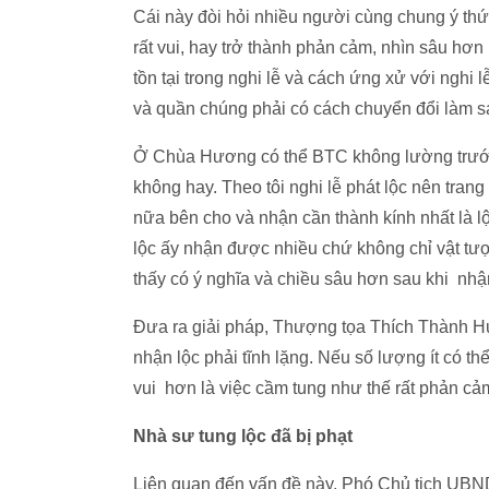
Cái này đòi hỏi nhiều người cùng chung ý th
rất vui, hay trở thành phản cảm, nhìn sâu hơ
tồn tại trong nghi lễ và cách ứng xử với nghi
và quần chúng phải có cách chuyển đổi làm s
Ở Chùa Hương có thể BTC không lường trước
không hay. Theo tôi nghi lễ phát lộc nên trang 
nữa bên cho và nhận cần thành kính nhất là l
lộc ấy nhận được nhiều chứ không chỉ vật tư
thấy có ý nghĩa và chiều sâu hơn sau khi nh
Đưa ra giải pháp, Thượng tọa Thích Thành Hu
nhận lộc phải tĩnh lặng. Nếu số lượng ít có t
vui hơn là việc cầm tung như thế rất phản cảm 
Nhà sư tung lộc đã bị phạt
Liên quan đến vấn đề này, Phó Chủ tịch UB