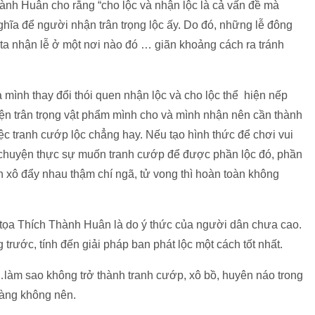
nh Huân cho rằng “cho lộc và nhận lộc là cả vấn đề mà
ghĩa để người nhận trân trọng lộc ấy. Do đó, những lễ đông
 ta nhận lễ ở một nơi nào đó … giãn khoảng cách ra tránh
à mình thay đổi thói quen nhận lộc và cho lộc thể hiện nếp
iện trân trọng vật phẩm mình cho và mình nhận nên cần thành
ệc tranh cướp lộc chẳng hay. Nếu tạo hình thức để chơi vui
 chuyện thực sự muốn tranh cướp để được phần lộc đó, phần
 xô đẩy nhau thậm chí ngã, tử vong thì hoàn toàn không
 tọa Thích Thành Huân là do ý thức của người dân chưa cao.
 trước, tính đến giải pháp ban phát lộc một cách tốt nhất.
làm sao không trở thành tranh cướp, xô bồ, huyên náo trong
càng không nên.