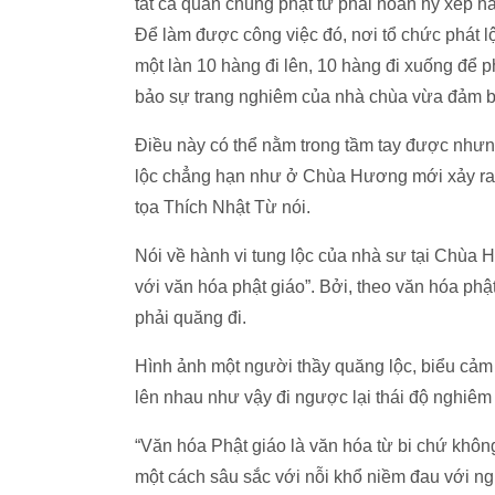
tất cả quần chúng phật tử phải hoan hỷ xếp h
Để làm được công việc đó, nơi tổ chức phát l
một làn 10 hàng đi lên, 10 hàng đi xuống để
bảo sự trang nghiêm của nhà chùa vừa đảm bả
Điều này có thể nằm trong tầm tay được nhưng
lộc chẳng hạn như ở Chùa Hương mới xảy ra
tọa Thích Nhật Từ nói.
Nói về hành vi tung lộc của nhà sư tại Chùa
với văn hóa phật giáo”. Bởi, theo văn hóa phật
phải quăng đi.
Hình ảnh một người thầy quăng lộc, biểu cảm
lên nhau như vậy đi ngược lại thái độ nghiêm 
“Văn hóa Phật giáo là văn hóa từ bi chứ không
một cách sâu sắc với nỗi khổ niềm đau với ng