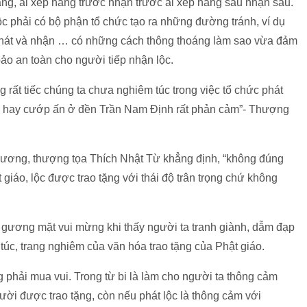
àng, ai xếp hàng trước nhận trước ai xếp hàng sau nhận sau.
ộc phải có bộ phận tổ chức tạo ra những đường tránh, ví dụ
 phát và nhận … có những cách thông thoáng làm sao vừa đảm
o an toàn cho người tiếp nhận lộc.
 rất tiếc chúng ta chưa nghiêm túc trong việc tổ chức phát
 hay cướp ấn ở đền Trần Nam Định rất phản cảm”- Thượng
 Hương, thượng tọa Thích Nhật Từ khẳng định, “không đúng
 giáo, lộc được trao tặng với thái độ trân trọng chứ không
 gương mặt vui mừng khi thấy người ta tranh giành, dẫm đạp
túc, trang nghiêm của văn hóa trao tặng của Phật giáo.
 phải mua vui. Trong từ bi là làm cho người ta thông cảm
ười được trao tặng, còn nếu phát lộc là thông cảm với