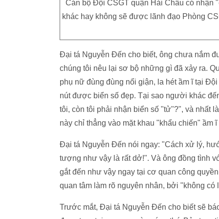
Cán bộ Đội CSGT quận Hải Châu có nhận "c
khác hay không sẽ được lãnh đạo Phòng CSG
Đại tá Nguyễn Đến cho biết, ông chưa nắm đư
chúng tôi nêu lại sơ bộ những gì đã xảy ra. Qu
phụ nữ đùng đùng nổi giận, la hét ầm ĩ tại Đ
nút được biển số đẹp. Tại sao người khác đến 
tôi, còn tôi phải nhận biển số "tử"?", và nh
này chỉ thẳng vào mặt khau "khẩu chiến" ầm ĩ
Đại tá Nguyễn Đến nói ngay: "Cách xử lý, hư
tượng như vậy là rất dở!". Và ông đồng tình v
gắt đến như vậy ngay tại cơ quan công quyền, 
quan tâm làm rõ nguyên nhân, bởi "không có l
Trước mắt, Đại tá Nguyễn Đến cho biết sẽ 