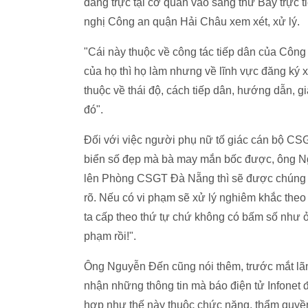
đang trực tại cơ quan vào sáng thứ Bảy trực
nghị Công an quận Hải Châu xem xét, xử lý.
"Cái này thuộc về công tác tiếp dân của Công
của họ thì họ làm nhưng về lĩnh vực đăng ký xe, 
thuộc về thái độ, cách tiếp dân, hướng dẫn, 
đó".
Đối với việc người phụ nữ tố giác cán bộ C
biển số đẹp mà bà may mắn bốc được, ông Ng
lên Phòng CSGT Đà Nẵng thì sẽ được chúng t
rõ. Nếu có vi phạm sẽ xử lý nghiêm khắc theo
ta cấp theo thứ tự chứ không có bấm số như 
phạm rồi!".
Ông Nguyễn Đến cũng nói thêm, trước mắt l
nhận những thông tin mà báo điện tử Infonet đ
hợp như thế này thuộc chức năng, thẩm quyề