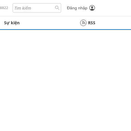
18822
Đăng nhập
Sự kiện
RSS