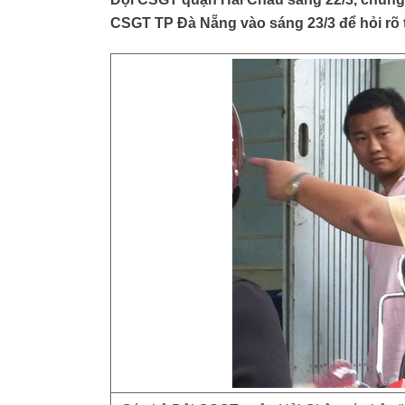
CSGT TP Đà Nẵng vào sáng 23/3 để hỏi rõ 