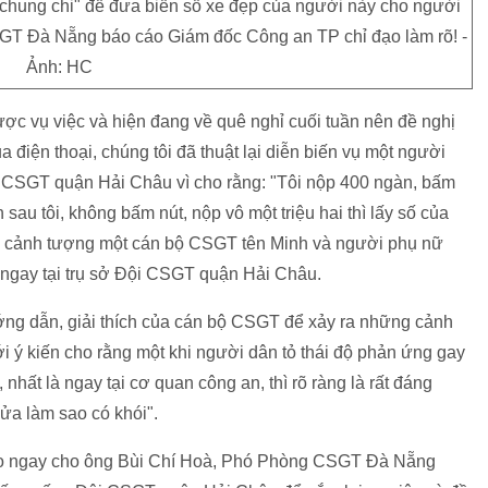
hung chi" để đưa biển số xe đẹp của người này cho người
T Đà Nẵng báo cáo Giám đốc Công an TP chỉ đạo làm rõ! -
Ảnh: HC
ợc vụ việc và hiện đang về quê nghỉ cuối tuần nên đề nghị
a điện thoại, chúng tôi đã thuật lại diễn biến vụ một người
ội CSGT quận Hải Châu vì cho rằng: "Tôi nộp 400 ngàn, bấm
sau tôi, không bấm nút, nộp vô một triệu hai thì lấy số của
ất là cảnh tượng một cán bộ CSGT tên Minh và người phụ nữ
 ngay tại trụ sở Đội CSGT quận Hải Châu.
ớng dẫn, giải thích của cán bộ CSGT để xảy ra những cảnh
ới ý kiến cho rằng một khi người dân tỏ thái độ phản ứng gay
nhất là ngay tại cơ quan công an, thì rõ ràng là rất đáng
ửa làm sao có khói".
báo ngay cho ông Bùi Chí Hoà, Phó Phòng CSGT Đà Nẵng