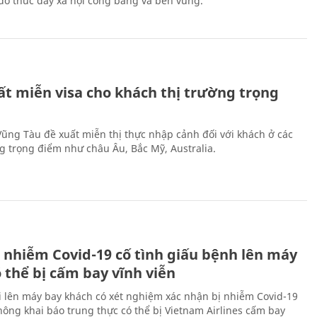
ừ đó thúc đẩy xã hội công bằng và bền vững.
ất miễn visa cho khách thị trường trọng
 Vũng Tàu đề xuất miễn thị thực nhập cảnh đối với khách ở các
ng trọng điểm như châu Âu, Bắc Mỹ, Australia.
 nhiễm Covid-19 cố tình giấu bệnh lên máy
 thể bị cấm bay vĩnh viễn
i lên máy bay khách có xét nghiệm xác nhận bị nhiễm Covid-19
ông khai báo trung thực có thể bị Vietnam Airlines cấm bay