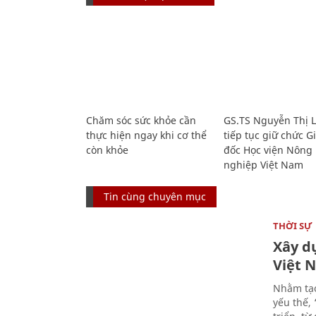
Chăm sóc sức khỏe cần
GS.TS Nguyễn Thị 
thực hiện ngay khi cơ thể
tiếp tục giữ chức 
còn khỏe
đốc Học viện Nông
nghiệp Việt Nam
Tin cùng chuyên mục
THỜI SỰ
Xây d
Việt 
Nhằm tạo
yếu thế,