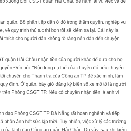
 tiếp xuống Đội CSGT quận Hải Châu để nắm lại vụ việc và đề
 an quận. Bộ phận tiếp dân ở đó trong thẩm quyền, nghiệp vụ
về quy trình thủ tục thì bọn tôi sẽ kiểm tra lại. Cái này là
giải thích cho người dân không rõ ràng nên dẫn đến chuyện
SGT quận Hải Châu nhận tiền của người khác để đưa cho họ
uyễn Đến nói: "Nội dung cụ thể của chuyện đó nếu chuyển
ôi chuyển cho Thanh tra của Công an TP để xác minh, làm
 quy định. Ở quận, bây giờ đăng ký biển số xe mô tô là người
ở trên Phòng CSGT TP. Nếu có chuyện nhận tiền là anh vi
ãnh đạo Phòng CSGT TP Đà Nẵng rất hoan nghênh và tiếp
ã phản ảnh hết sức kịp thời. Tuy nhiên, việc xử lý các trường
n của lãnh đạo Công an quận Hải Châu. Do vậy, sau khi kiểm