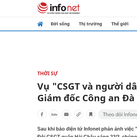
Đời sống
Thị trường
Thế giới
THỜI SỰ
Vụ "CSGT và người dâ
Giám đốc Công an Đà
Sau khi báo điện tử Infonet phản ảnh việc
Đội CSGT quận Hải Châu sáng 22/3, chúng 