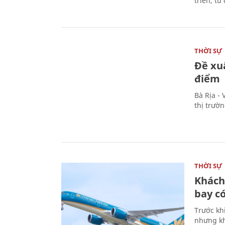
triển, t
THỜI SỰ
Đề xu
điểm
Bà Rịa -
thị trườ
THỜI SỰ
Khách
bay có
Trước kh
nhưng kh