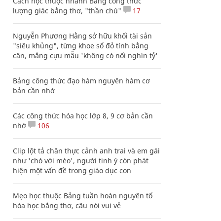
Cách học thuộc nhanh Bảng công thức
lượng giác bằng thơ, "thần chú"
17
Nguyễn Phương Hằng sở hữu khối tài sản
"siêu khủng", từng khoe sổ đỏ tính bằng
cân, mắng cựu mẫu 'không có nổi nghìn tỷ'
Bảng công thức đạo hàm nguyên hàm cơ
bản cần nhớ
Các công thức hóa học lớp 8, 9 cơ bản cần
nhớ
106
Clip lột tả chân thực cảnh anh trai và em gái
như 'chó với mèo', người tinh ý còn phát
hiện một vấn đề trong giáo dục con
Mẹo học thuộc Bảng tuần hoàn nguyên tố
hóa học bằng thơ, câu nói vui vẻ