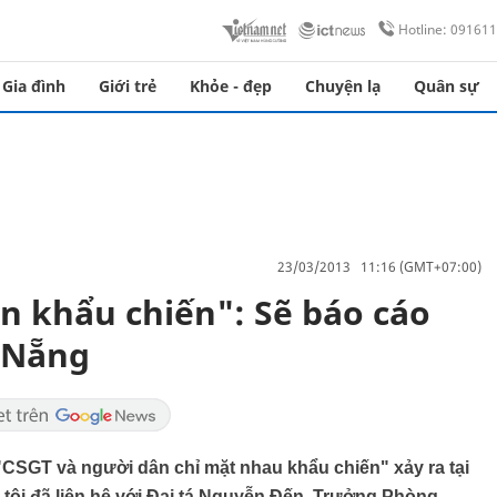
Hotline: 09161
Gia đình
Giới trẻ
Khỏe - đẹp
Chuyện lạ
Quân sự
23/03/2013 11:16 (GMT+07:00)
n khẩu chiến": Sẽ báo cáo
 Nẵng
 "CSGT và người dân chỉ mặt nhau khẩu chiến" xảy ra tại
tôi đã liên hệ với Đại tá Nguyễn Đến, Trưởng Phòng