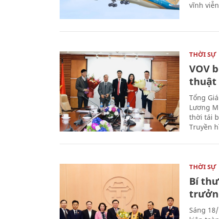
vĩnh viễ
THỜI SỰ
VOV b
thuật
Tổng Giá
Lương Mi
thời tái
Truyền h
THỜI SỰ
Bí th
trưởn
Sáng 18/