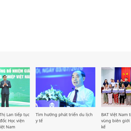
hị Lan tiếp tục
Tìm hướng phát triển du lịch
BAT Việt Nam t
đốc Học viện
y tế
vùng biên giới 
iệt Nam
kế