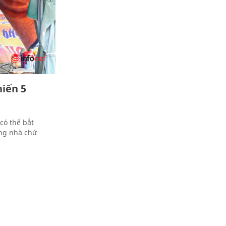
iến 5
có thể bắt
ong nhà chứ