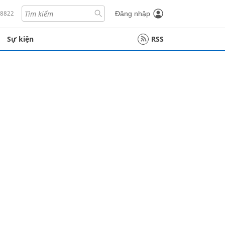
18822
Đăng nhập
Sự kiện
RSS