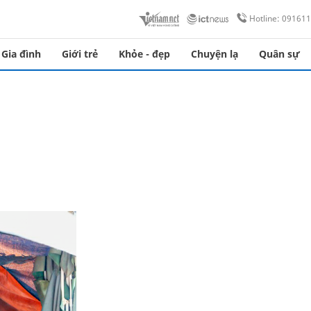
Hotline: 09161
Gia đình
Giới trẻ
Khỏe - đẹp
Chuyện lạ
Quân sự