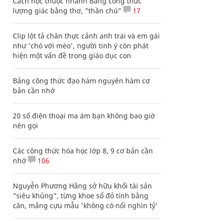
Cách học thuộc nhanh Bảng công thức
lượng giác bằng thơ, "thần chú"
17
Clip lột tả chân thực cảnh anh trai và em gái
như 'chó với mèo', người tinh ý còn phát
hiện một vấn đề trong giáo dục con
Bảng công thức đạo hàm nguyên hàm cơ
bản cần nhớ
20 số điện thoại ma ám bạn không bao giờ
nên gọi
Các công thức hóa học lớp 8, 9 cơ bản cần
nhớ
106
Nguyễn Phương Hằng sở hữu khối tài sản
"siêu khủng", từng khoe sổ đỏ tính bằng
cân, mắng cựu mẫu 'không có nổi nghìn tỷ'