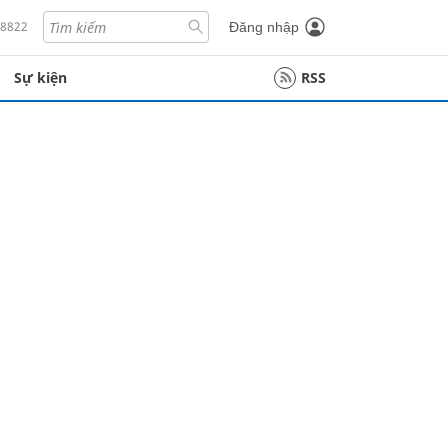
18822
Đăng nhập
Sự kiện
RSS