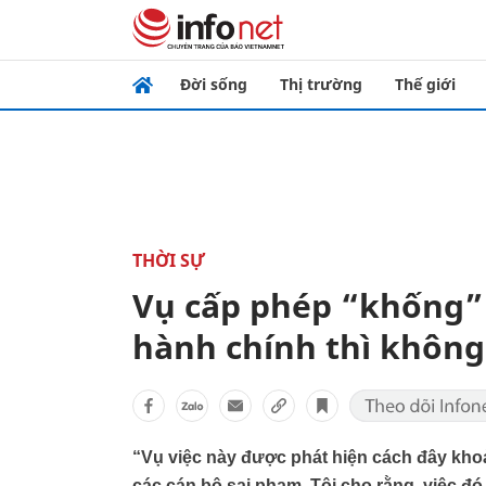
Đời sống
Thị trường
Thế giới
THỜI SỰ
Vụ cấp phép “khống” 
hành chính thì khôn
“Vụ việc này được phát hiện cách đây khoả
các cán bộ sai phạm. Tôi cho rằng, việc đ