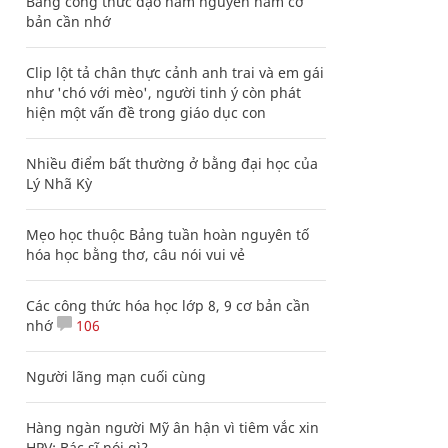
Bảng công thức đạo hàm nguyên hàm cơ
bản cần nhớ
Clip lột tả chân thực cảnh anh trai và em gái
như 'chó với mèo', người tinh ý còn phát
hiện một vấn đề trong giáo dục con
Nhiều điểm bất thường ở bằng đại học của
Lý Nhã Kỳ
Mẹo học thuộc Bảng tuần hoàn nguyên tố
hóa học bằng thơ, câu nói vui vẻ
Các công thức hóa học lớp 8, 9 cơ bản cần
nhớ
106
Người lãng mạn cuối cùng
Hàng ngàn người Mỹ ân hận vì tiêm vắc xin
HPV: Bác sĩ nói gì?