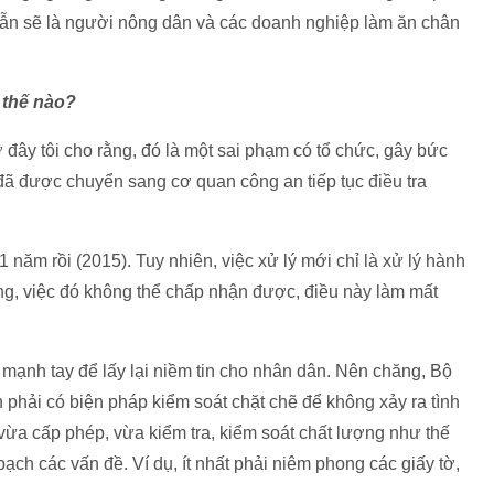
vẫn sẽ là người nông dân và các doanh nghiệp làm ăn chân
 thế nào?
 đây tôi cho rằng, đó là một sai phạm có tổ chức, gây bức
 đã được chuyển sang cơ quan công an tiếp tục điều tra
năm rồi (2015). Tuy nhiên, việc xử lý mới chỉ là xử lý hành
ằng, việc đó không thể chấp nhận được, điều này làm mất
ý mạnh tay để lấy lại niềm tin cho nhân dân. Nên chăng, Bộ
 phải có biện pháp kiểm soát chặt chẽ để không xảy ra tình
 vừa cấp phép, vừa kiểm tra, kiểm soát chất lượng như thế
ch các vấn đề. Ví dụ, ít nhất phải niêm phong các giấy tờ,