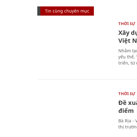
Tin cùng chuyên mục
THỜI SỰ
Xây d
Việt 
Nhằm tạo
yếu thế,
triển, t
THỜI SỰ
Đề xu
điểm
Bà Rịa -
thị trườ