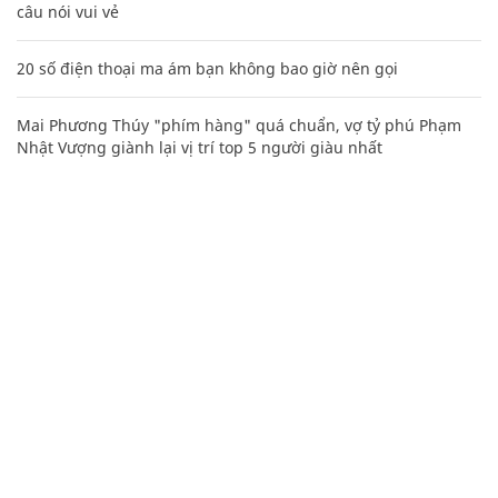
câu nói vui vẻ
20 số điện thoại ma ám bạn không bao giờ nên gọi
Mai Phương Thúy "phím hàng" quá chuẩn, vợ tỷ phú Phạm
Nhật Vượng giành lại vị trí top 5 người giàu nhất
CHUYÊN TRANG CỦA BÁO
Tòa soạn: Tòa nhà Cục Tần Số, 115 Trần Duy Hưng Hà Nội
Giấy phép hoạt động báo chí: Số 09/GP-BTTTT, Bộ Thông tin và
Truyền thông cấp ngày 07/01/2019.