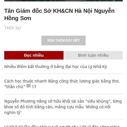
Tân Giám đốc Sở KH&CN Hà Nội Nguyễn
Hồng Sơn
THỜI SỰ
XEM THÊM BÀI VIẾT
Đọc nhiều
Bình luận nhiều
Nhiều điểm bất thường ở bằng đại học của Lý Nhã Kỳ
Cách học thuộc nhanh Bảng công thức lượng giác bằng thơ,
"thần chú"
17
Nguyễn Phương Hằng sở hữu khối tài sản "siêu khủng", từng
khoe sổ đỏ tính bằng cân, mắng cựu mẫu 'không có nổi
nghìn tỷ'
Lý Nhã Kỳ lần đầu tâm sự về người cha Liệt sĩ đặc công rừng