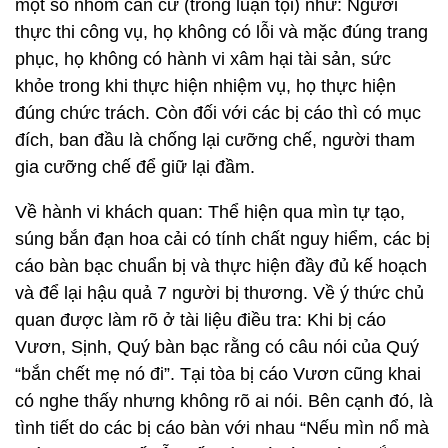
một số nhóm căn cứ (trong luận tội) như: Người
thực thi công vụ, họ không có lỗi và mặc đúng trang
phục, họ không có hành vi xâm hại tài sản, sức
khỏe trong khi thực hiện nhiệm vụ, họ thực hiện
đúng chức trách. Còn đối với các bị cáo thì có mục
đích, ban đầu là chống lại cưỡng chế, người tham
gia cưỡng chế để giữ lại đầm.
Về hành vi khách quan: Thể hiện qua mìn tự tạo,
súng bắn đạn hoa cải có tính chất nguy hiểm, các bị
cáo bàn bạc chuẩn bị và thực hiện đầy đủ kế hoạch
và để lại hậu quả 7 người bị thương. Về ý thức chủ
quan được làm rõ ở tài liệu điều tra: Khi bị cáo
Vươn, Sịnh, Quý bàn bạc rằng có câu nói của Quý
“bắn chết mẹ nó đi”. Tại tòa bị cáo Vươn cũng khai
có nghe thấy nhưng không rõ ai nói. Bên cạnh đó, là
tình tiết do các bị cáo bàn với nhau “Nếu mìn nổ mà