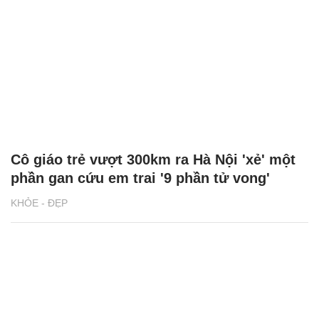
Cô giáo trẻ vượt 300km ra Hà Nội 'xẻ' một
phần gan cứu em trai '9 phần tử vong'
KHỎE - ĐẸP