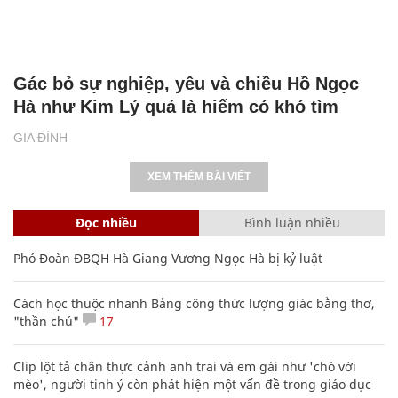
Gác bỏ sự nghiệp, yêu và chiều Hồ Ngọc
Hà như Kim Lý quả là hiếm có khó tìm
GIA ĐÌNH
XEM THÊM BÀI VIẾT
Đọc nhiều
Bình luận nhiều
Phó Đoàn ĐBQH Hà Giang Vương Ngọc Hà bị kỷ luật
Cách học thuộc nhanh Bảng công thức lượng giác bằng thơ,
"thần chú"
17
Clip lột tả chân thực cảnh anh trai và em gái như 'chó với
mèo', người tinh ý còn phát hiện một vấn đề trong giáo dục