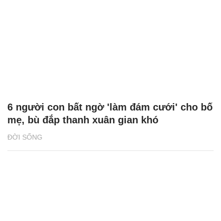
6 người con bất ngờ 'làm đám cưới' cho bố
mẹ, bù đắp thanh xuân gian khó
ĐỜI SỐNG