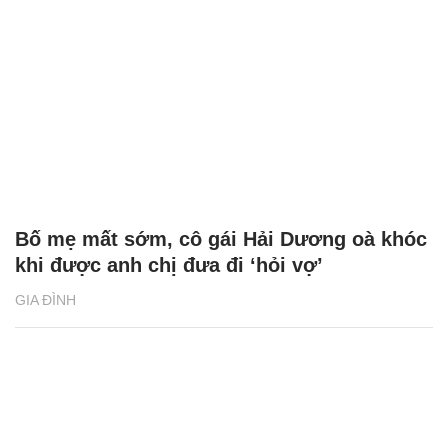
Bố mẹ mất sớm, cô gái Hải Dương oà khóc
khi được anh chị đưa đi ‘hỏi vợ’
GIA ĐÌNH