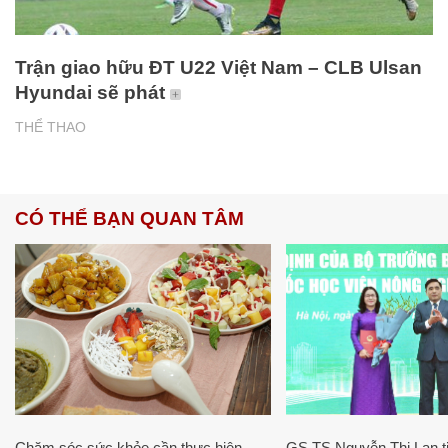
Trận giao hữu ĐT U22 Việt Nam – CLB Ulsan
Hyundai sẽ phát
THỂ THAO
CÓ THỂ BẠN QUAN TÂM
Chăm sóc sức khỏe cần thực hiện
GS.TS Nguyễn Thị Lan ti