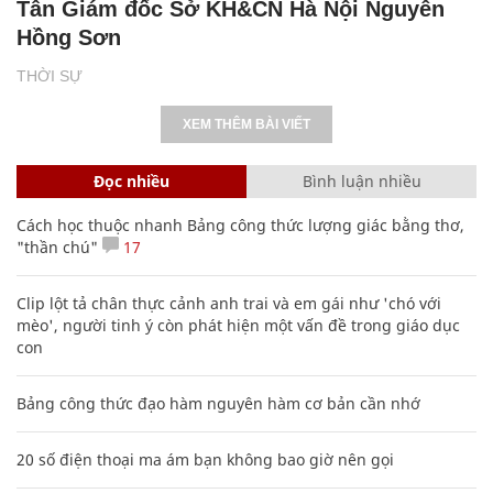
Tân Giám đốc Sở KH&CN Hà Nội Nguyễn
Hồng Sơn
THỜI SỰ
XEM THÊM BÀI VIẾT
Đọc nhiều
Bình luận nhiều
Cách học thuộc nhanh Bảng công thức lượng giác bằng thơ,
"thần chú"
17
Clip lột tả chân thực cảnh anh trai và em gái như 'chó với
mèo', người tinh ý còn phát hiện một vấn đề trong giáo dục
con
Bảng công thức đạo hàm nguyên hàm cơ bản cần nhớ
20 số điện thoại ma ám bạn không bao giờ nên gọi