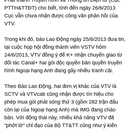
Phát thanh Truyền hình và Thông tin Điện tử (Cục
PTTH&TTĐT) cho biết, tính đến ngày 26/6/2013
Cục vẫn chưa nhận được công văn phản hồi của
VTV.
Trong khi đó, báo Lao Động ngày 25/6/2013 đưa tin,
tại cuộc họp hội đồng thành viên VSTV hôm
24/6/2013, VTV đồng ý để K+ nhận chuyển giao từ
đối tác Canal+ hai gói độc quyền bản quyền truyền
hình Ngoại hạng Anh đang gây nhiều tranh cãi.
Theo Báo Lao Động, hai đơn vị khác của VTV là
SCTV và VTVcab cũng nhận được tín hiệu cho
phép mua gói phát sóng thứ 3 (gồm 282 trận đấu
còn lại của Ngoại hạng Anh) mà IMG đang chào
bán. Với động thái này, nhiều khả năng VTV đã
"phớt lờ" chỉ đạo của Bộ TT&TT cũng như ý kiến