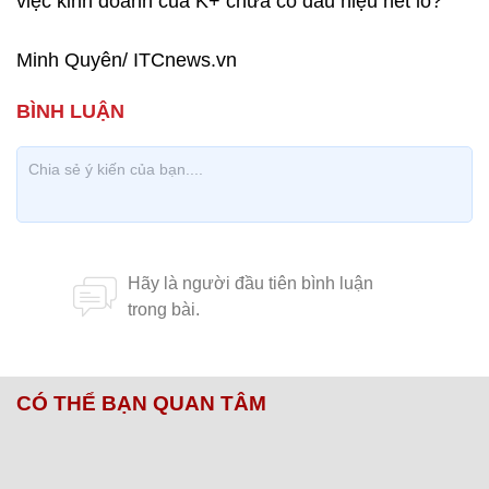
việc kinh doanh của K+ chưa có dấu hiệu hết lỗ?
Minh Quyên/ ITCnews.vn
CÓ THỂ BẠN QUAN TÂM