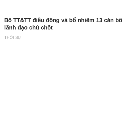
Bộ TT&TT điều động và bổ nhiệm 13 cán bộ
lãnh đạo chủ chốt
THỜI SỰ