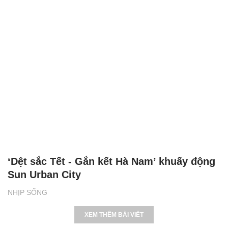
‘Dệt sắc Tết - Gắn kết Hà Nam’ khuấy động
Sun Urban City
NHỊP SỐNG
XEM THÊM BÀI VIẾT