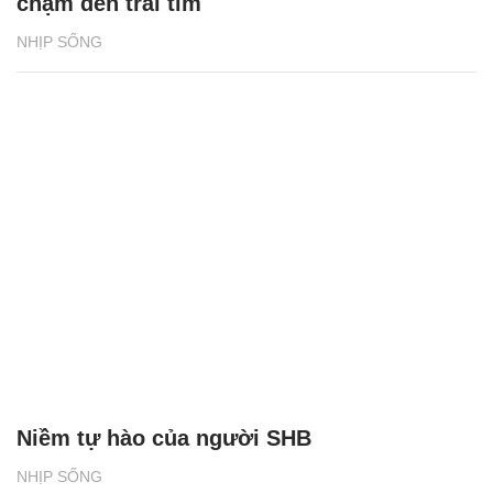
chạm đến trái tim
NHỊP SỐNG
Niềm tự hào của người SHB
NHỊP SỐNG