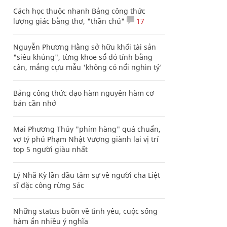
Cách học thuộc nhanh Bảng công thức
lượng giác bằng thơ, "thần chú"
17
Nguyễn Phương Hằng sở hữu khối tài sản
"siêu khủng", từng khoe sổ đỏ tính bằng
cân, mắng cựu mẫu 'không có nổi nghìn tỷ'
Bảng công thức đạo hàm nguyên hàm cơ
bản cần nhớ
Mai Phương Thúy "phím hàng" quá chuẩn,
vợ tỷ phú Phạm Nhật Vượng giành lại vị trí
top 5 người giàu nhất
Lý Nhã Kỳ lần đầu tâm sự về người cha Liệt
sĩ đặc công rừng Sác
Những status buồn về tình yêu, cuộc sống
hàm ẩn nhiều ý nghĩa