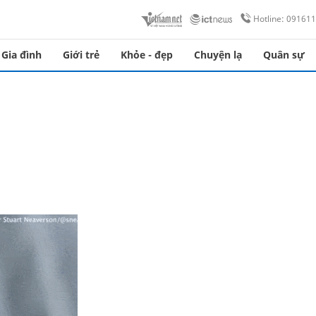
Hotline: 09161
Gia đình
Giới trẻ
Khỏe - đẹp
Chuyện lạ
Quân sự