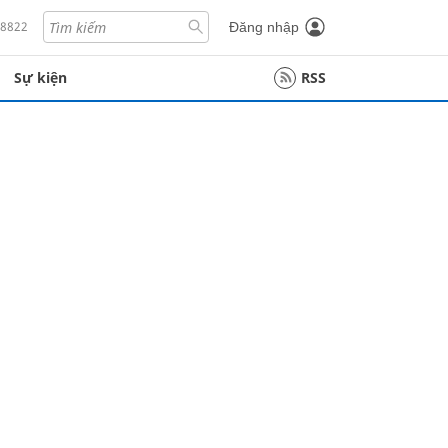
18822
Đăng nhập
Sự kiện
RSS