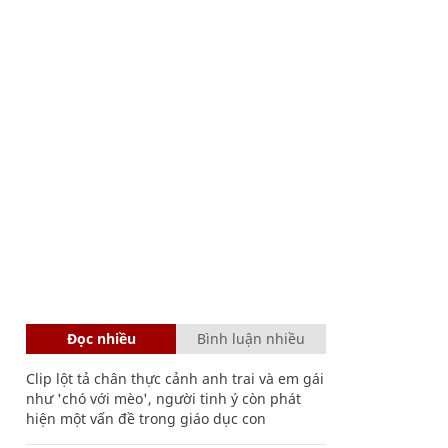
Đọc nhiều
Bình luận nhiều
Clip lột tả chân thực cảnh anh trai và em gái
như 'chó với mèo', người tinh ý còn phát
hiện một vấn đề trong giáo dục con