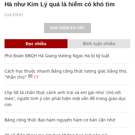
Hà như Kim Lý quả là hiếm có khó tìm
GIA ĐÌNH
XEM THÊM BÀI VIẾT
Đọc nhiều
Bình luận nhiều
Phó Đoàn ĐBQH Hà Giang Vương Ngọc Hà bị kỷ luật
Cách học thuộc nhanh Bảng công thức lượng giác bằng thơ,
"thần chú"
17
Clip lột tả chân thực cảnh anh trai và em gái như 'chó với
mèo', người tinh ý còn phát hiện một vấn đề trong giáo dục
con
Bảng công thức đạo hàm nguyên hàm cơ bản cần nhớ