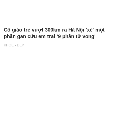
Cô giáo trẻ vượt 300km ra Hà Nội 'xẻ' một
phần gan cứu em trai '9 phần tử vong'
KHỎE - ĐẸP