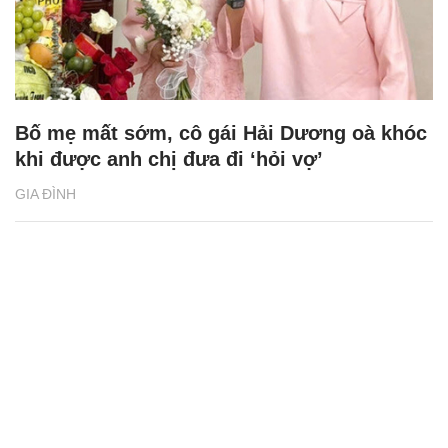
Bố mẹ mất sớm, cô gái Hải Dương oà khóc
khi được anh chị đưa đi ‘hỏi vợ’
GIA ĐÌNH