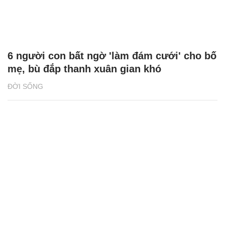
6 người con bất ngờ 'làm đám cưới' cho bố
mẹ, bù đắp thanh xuân gian khó
ĐỜI SỐNG