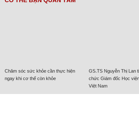
CÓ THỂ BẠN QUAN TÂM
Chăm sóc sức khỏe cần thực hiện
GS.TS Nguyễn Thị Lan ti
ngay khi cơ thể còn khỏe
chức Giám đốc Học viện
Việt Nam