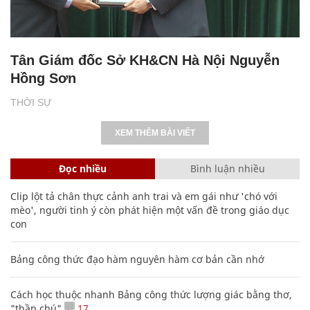
Tân Giám đốc Sở KH&CN Hà Nội Nguyễn
Hồng Sơn
THỜI SỰ
XEM THÊM BÀI VIẾT
Đọc nhiều
Bình luận nhiều
Clip lột tả chân thực cảnh anh trai và em gái như 'chó với
mèo', người tinh ý còn phát hiện một vấn đề trong giáo dục
con
Bảng công thức đạo hàm nguyên hàm cơ bản cần nhớ
Cách học thuộc nhanh Bảng công thức lượng giác bằng thơ,
"thần chú"
17