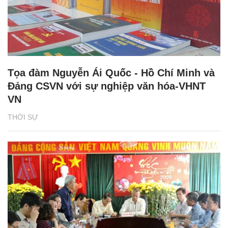
Tọa đàm Nguyễn Ái Quốc - Hồ Chí Minh và
Đảng CSVN với sự nghiệp văn hóa-VHNT
VN
THỜI SỰ