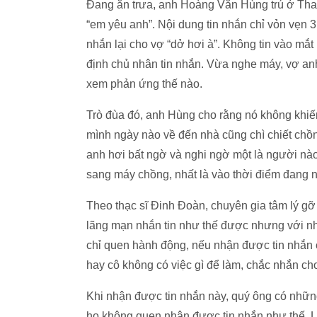
Đang ăn trưa, anh Hoàng Văn Hùng trú ở Thanh
“em yêu anh”. Nội dung tin nhắn chỉ vỏn vẹn
nhắn lại cho vợ “dở hơi à”. Không tin vào mắt
định chủ nhân tin nhắn. Vừa nghe máy, vợ anh H
xem phản ứng thế nào.
Trò đùa đó, anh Hùng cho rằng nó không khiến
mình ngày nào về đến nhà cũng chì chiết ch
anh hơi bất ngờ và nghi ngờ một là người nà
sang máy chồng, nhất là vào thời điểm đang n
Theo thạc sĩ Đinh Đoàn, chuyên gia tâm lý gỡ r
lãng mạn nhắn tin như thế được nhưng với n
chỉ quen hành động, nếu nhận được tin nhắn cu
hay cô không có việc gì để làm, chắc nhắn cho
Khi nhận được tin nhắn này, quý ông có những 
họ không quen nhận được tin nhắn như thế. L