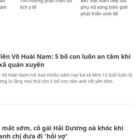
Lan
Tìm hướng phát triển du
BAT Việt Nam tiếp sức
Giám
lịch y tế
phụ nữ vùng biên giới
phát triển sinh kế
H
viên Võ Hoài Nam: 5 bố con luôn an tâm khi
 xã quán xuyến
n Võ Hoài Nam nói bao nhiêu năm nay bà xã kém 12 tuổi luôn là
ng lo lắng mọi thứ cho 5 bố con nên anh rất yên tâm.
H
 mất sớm, cô gái Hải Dương oà khóc khi
nh chị đưa đi ‘hỏi vợ’