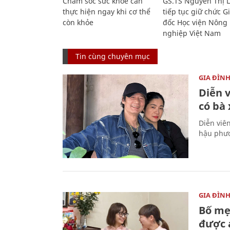
Chăm sóc sức khỏe cần
GS.TS Nguyễn Thị 
thực hiện ngay khi cơ thể
tiếp tục giữ chức 
còn khỏe
đốc Học viện Nông
nghiệp Việt Nam
Tin cùng chuyên mục
GIA ĐÌN
Diễn 
có bà
Diễn viê
hậu phươ
GIA ĐÌN
Bố mẹ
được a