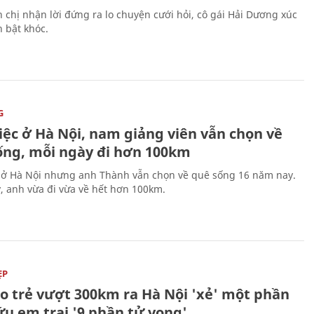
 chị nhận lời đứng ra lo chuyện cưới hỏi, cô gái Hải Dương xúc
 bật khóc.
G
iệc ở Hà Nội, nam giảng viên vẫn chọn về
ống, mỗi ngày đi hơn 100km
 ở Hà Nội nhưng anh Thành vẫn chọn về quê sống 16 năm nay.
, anh vừa đi vừa về hết hơn 100km.
ẸP
áo trẻ vượt 300km ra Hà Nội 'xẻ' một phần
ứu em trai '9 phần tử vong'