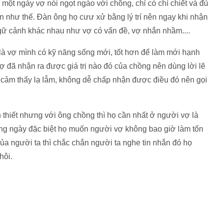
t ngày vợ nói ngọt ngào với chồng, chỉ có chì chiết và đủ
 tin như thế. Đàn ông họ cưư xử bằng lý trí nên ngay khi nhận
ều ngữ cảnh khác nhau như vợ có vấn đề, vợ nhắn nhầm....
̀ vợ mình có kỹ năng sống mới, tốt hơn để làm mới hạnh
 đã nhận ra được giá trị nào đó của chồng nên dùng lời lẽ
ảm thấy lạ lẫm, không dễ chấp nhận được điều đó nên gọi
̀n thiết nhưng với ông chồng thì họ cần nhất ở người vợ là
ng ngày đặc biệt họ muốn người vợ không bao giờ làm tổn
ủa người ta thì chắc chắn người ta nghe tin nhắn đó họ
hôi.