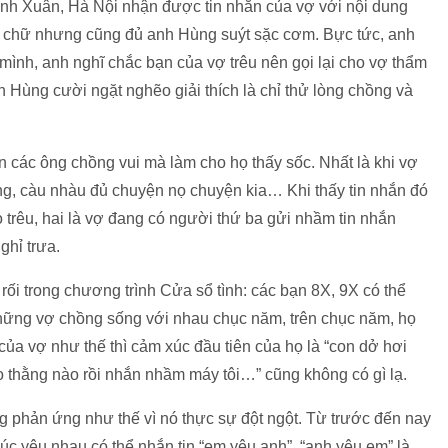
 Xuân, Hà Nội nhận được tin nhắn của vợ với nội dung
 3 chữ nhưng cũng đủ anh Hùng suýt sặc cơm. Bực tức, anh
 mình, anh nghĩ chắc bạn của vợ trêu nên gọi lại cho vợ thẩm
ùng cười ngặt nghẽo giải thích là chỉ thử lòng chồng và
 các ông chồng vui mà làm cho họ thấy sốc. Nhất là khi vợ
ồng, càu nhàu đủ chuyện nọ chuyện kia… Khi thấy tin nhắn đó
o trêu, hai là vợ đang có người thứ ba gửi nhầm tin nhắn
ghỉ trưa.
ối trong chương trình Cửa sổ tình: các bạn 8X, 9X có thể
hững vợ chồng sống với nhau chục năm, trên chục năm, họ
̉a vợ như thế thì cảm xúc đầu tiên của họ là “con dở hơi
 thằng nào rồi nhắn nhầm máy tôi…” cũng không có gì lạ.
phản ứng như thế vì nó thực sự đột ngột. Từ trước đến nay
úc yêu nhau có thể nhắn tin “em yêu anh”, “anh yêu em” là