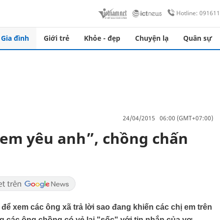
Hotline: 09161
Gia đình
Giới trẻ
Khỏe - đẹp
Chuyện lạ
Quân sự
24/04/2015 06:00 (GMT+07:00)
em yêu anh”, chồng chấn
để xem các ông xã trả lời sao đang khiến các chị em trên
c ông chồng có vẻ lại "sốc" với tin nhắn của vợ.