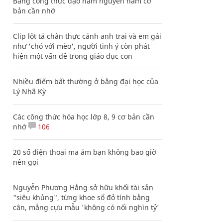
Bảng công thức đạo hàm nguyên hàm cơ
bản cần nhớ
Clip lột tả chân thực cảnh anh trai và em gái
như 'chó với mèo', người tinh ý còn phát
hiện một vấn đề trong giáo dục con
Nhiều điểm bất thường ở bằng đại học của
Lý Nhã Kỳ
Các công thức hóa học lớp 8, 9 cơ bản cần
nhớ
106
20 số điện thoại ma ám bạn không bao giờ
nên gọi
Nguyễn Phương Hằng sở hữu khối tài sản
"siêu khủng", từng khoe sổ đỏ tính bằng
cân, mắng cựu mẫu 'không có nổi nghìn tỷ'