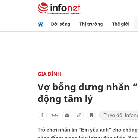
Đời sống
Thị trường
Thế giới
GIA ĐÌNH
Vợ bỗng dưng nhắn “
động tâm lý
Trò chơi nhắn tin "Em yêu anh" cho chồng 
cộng đồng mạng hào hứng đón nhận. Song cá