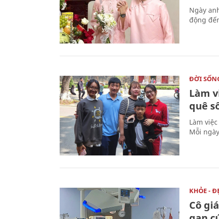
Ngày anh
động đến
ĐỜI SỐN
Làm v
quê s
Làm việc
Mỗi ngày
KHỎE - Đ
Cô gi
gan c