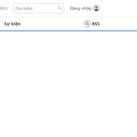
18822
Đăng nhập
Sự kiện
RSS