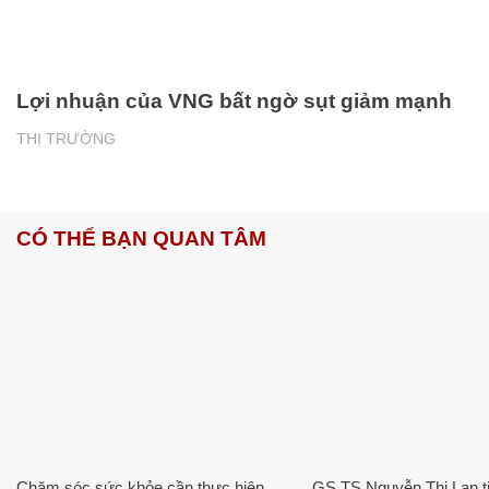
Lợi nhuận của VNG bất ngờ sụt giảm mạnh
THỊ TRƯỜNG
CÓ THỂ BẠN QUAN TÂM
Chăm sóc sức khỏe cần thực hiện
GS.TS Nguyễn Thị Lan ti