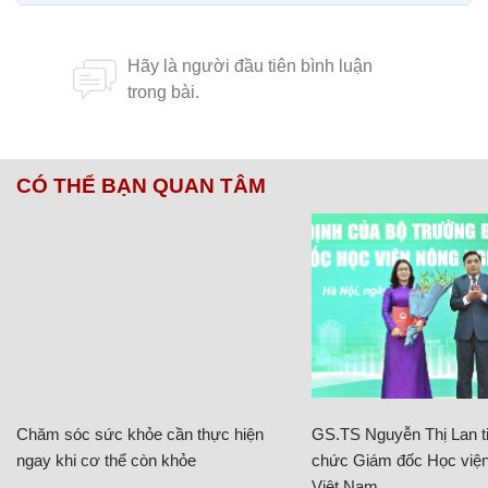
CÓ THỂ BẠN QUAN TÂM
Chăm sóc sức khỏe cần thực hiện
GS.TS Nguyễn Thị Lan ti
ngay khi cơ thể còn khỏe
chức Giám đốc Học viện
Việt Nam