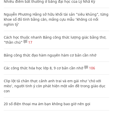
Nhiều điểm bất thường ở bằng đại học của Lý Nhã Kỳ
Nguyễn Phương Hằng sở hữu khối tài sản "siêu khủng", từng
khoe sổ đỏ tính bằng cân, mắng cựu mẫu 'không có nổi
nghìn tỷ'
Cách học thuộc nhanh Bảng công thức lượng giác bằng thơ,
"thần chú"
17
Bảng công thức đạo hàm nguyên hàm cơ bản cần nhớ
Các công thức hóa học lớp 8, 9 cơ bản cần nhớ
106
Clip lột tả chân thực cảnh anh trai và em gái như 'chó với
mèo', người tinh ý còn phát hiện một vấn đề trong giáo dục
con
20 số điện thoại ma ám bạn không bao giờ nên gọi