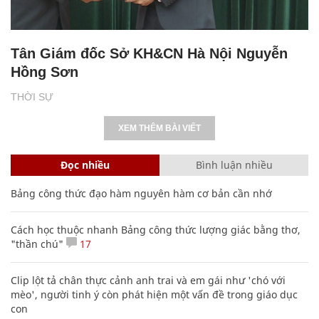
Tân Giám đốc Sở KH&CN Hà Nội Nguyễn
Hồng Sơn
THỜI SỰ
XEM THÊM BÀI VIẾT
Đọc nhiều
Bình luận nhiều
Bảng công thức đạo hàm nguyên hàm cơ bản cần nhớ
Cách học thuộc nhanh Bảng công thức lượng giác bằng thơ,
"thần chú"
17
Clip lột tả chân thực cảnh anh trai và em gái như 'chó với
mèo', người tinh ý còn phát hiện một vấn đề trong giáo dục
con