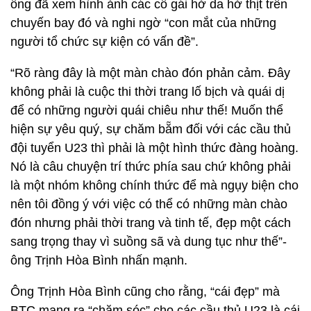
ông đã xem hình ảnh các cô gái hở da hở thịt trên
chuyến bay đó và nghi ngờ “con mắt của những
người tổ chức sự kiện có vấn đề”.
“Rõ ràng đây là một màn chào đón phản cảm. Đây
không phải là cuộc thi thời trang lố bịch và quái dị
để có những người quái chiêu như thế! Muốn thể
hiện sự yêu quý, sự chăm bẵm đối với các cầu thủ
đội tuyển U23 thì phải là một hình thức đàng hoàng.
Nó là câu chuyện trí thức phía sau chứ không phải
là một nhóm không chính thức để mà ngụy biện cho
nên tôi đồng ý với việc có thể có những màn chào
đón nhưng phải thời trang và tinh tế, đẹp một cách
sang trọng thay vì suồng sã và dung tục như thế”-
ông Trịnh Hòa Bình nhấn mạnh.
Ông Trịnh Hòa Bình cũng cho rằng, “cái đẹp” mà
BTC mang ra “chăm sóc” cho các cầu thủ U23 là cái