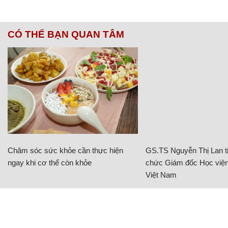
CÓ THỂ BẠN QUAN TÂM
Chăm sóc sức khỏe cần thực hiện
GS.TS Nguyễn Thị Lan ti
ngay khi cơ thể còn khỏe
chức Giám đốc Học viện
Việt Nam