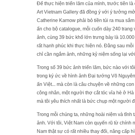
Để thực hiện triển lãm của mình, trước tiên 
Art Vietnam Gallery đã đồng ý với ý tưởng mở 
Catherine Karnow phải bỏ tiền túi ra mua sắm kh
ấn cho bộ catalogue, mỗi cuốn dày 240 trang
ảnh, cùng 39 bức khổ lớn trưng bày là 10.000 U
rất hạnh phúc khi thực hiện nó. Đằng sau mỗi
chỉ cần ngắm ảnh, những kỷ niệm sống lại vớ
Trong số 39 bức ảnh triển lãm, bức nào với t
trong ký ức về hình ảnh Đại tướng Võ Nguyên
ấn Việt... mà còn là câu chuyện về những con
công nhân, một người thợ cắt tóc vỉa hè ở H
mà tôi yêu thích nhất là bức chụp một người 
Trong mỗi chúng ta, những hoài niệm và tĩnh 
ảnh. Với tôi, Việt Nam còn quyến rũ từ chín
Nam thật sự có rất nhiều thay đổi, nâng cấp h