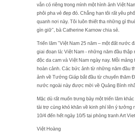
vẫn có riêng trong mình một hình ảnh Việt N
phôi pha vẻ đẹp đó. Chẳng hạn tôi rất yêu phố
quanh nơi này. Tôi luôn thiết tha những gì thuộ
gìn giữ", bà Catherine Karnow chia sẻ.
Triển lãm "Việt Nam 25 năm – một đất nước đ
giai đoạn là: Việt Nam - những năm đầu thập
độc da cam và Việt Nam ngày nay. Mỗi mảng tr
hoàn cảnh. Các bức ảnh từ những năm đầu thậ
ảnh về Tướng Giáp bắt đầu từ chuyến thăm Đ
nước ngoài này được mời về Quảng Bình nhân
Mặc dù rất muốn trưng bày một triển lãm khá
tài trợ cùng khó khăn về kinh phí lên ý tưởng
10/4 đến hết ngày 10/5 tại phòng tranh Art Vie
Việt Hoàng