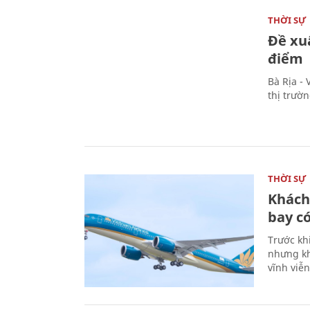
THỜI SỰ
Đề xu
điểm
Bà Rịa -
thị trườ
THỜI SỰ
Khách
bay có
Trước kh
nhưng kh
vĩnh viễ