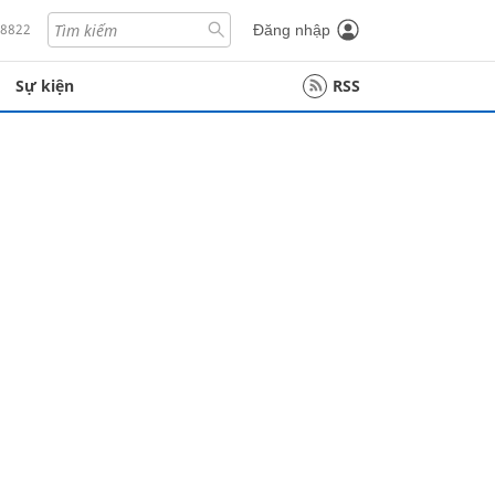
18822
Đăng nhập
Sự kiện
RSS