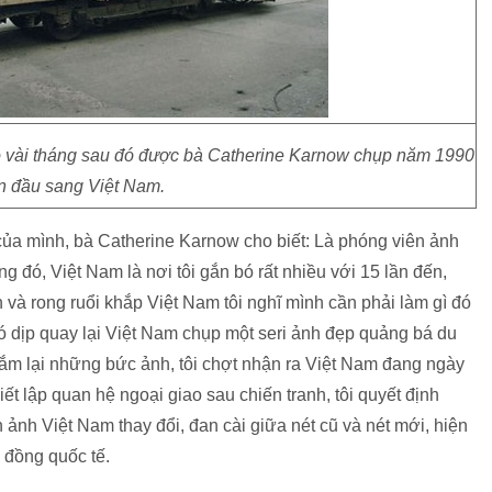
ỏ vài tháng sau đó được bà Catherine Karnow chụp năm 1990
ần đầu sang Việt Nam.
 của mình, bà Catherine Karnow cho biết: Là phóng viên ảnh
ong đó, Việt Nam là nơi tôi gắn bó rất nhiều với 15 lần đến,
 và rong ruổi khắp Việt Nam tôi nghĩ mình cần phải làm gì đó
có dịp quay lại Việt Nam chụp một seri ảnh đẹp quảng bá du
gắm lại những bức ảnh, tôi chợt nhận ra Việt Nam đang ngày
iết lập quan hệ ngoại giao sau chiến tranh, tôi quyết định
h ảnh Việt Nam thay đổi, đan cài giữa nét cũ và nét mới, hiện
 đồng quốc tế.