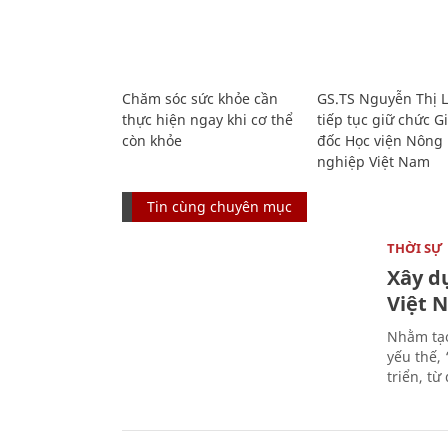
Chăm sóc sức khỏe cần
GS.TS Nguyễn Thị 
thực hiện ngay khi cơ thể
tiếp tục giữ chức 
còn khỏe
đốc Học viện Nông
nghiệp Việt Nam
Tin cùng chuyên mục
THỜI SỰ
Xây d
Việt 
Nhằm tạo
yếu thế,
triển, t