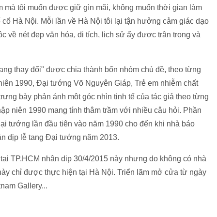
am mà tôi muốn được giữ gìn mãi, không muốn thời gian làm
 cổ Hà Nội. Mỗi lần về Hà Nội tôi lại tận hưởng cảm giác dạo
c về nét đẹp văn hóa, di tích, lịch sử ấy được trân trọng và
ang thay đổi" được chia thành bốn nhóm chủ đề, theo từng
 niên 1990, Đại tướng Võ Nguyên Giáp, Trẻ em nhiễm chất
ưng bày phản ánh một góc nhìn tinh tế của tác giả theo từng
p niên 1990 mang tính thâm trầm với nhiều câu hỏi. Phần
ại tướng lần đầu tiên vào năm 1990 cho đến khi nhà báo
 dịp lễ tang Đại tướng năm 2013.
c tại TP.HCM nhân dịp 30/4/2015 này nhưng do không có nhà
 này chỉ được thực hiện tại Hà Nội. Triển lãm mở cửa từ ngày
tnam Gallery...