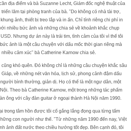
là cần địa điểm và bà Suzanne Lecht, Giám đốc nghệ thuật của
triển lãm tại phòng tranh của bà. "Do không có nhà tài trợ,
ung ảnh, thiết bị treo lắp và in ấn. Chỉ tính riêng chi phí in
 với nhiều bức ảnh và những chia sẻ về khoảnh khắc chụp
SD. Nhưng dự án này là trái tim, tình cảm của tôi vì thế tôi
 bức ảnh là một câu chuyện với dấu mốc thời gian riêng mà
i nhiều cảm xúc" bà Catherine Karnow chia sẻ.
ôi cũng khó quên. Đó không chỉ là những câu chuyện khắc sâu
 Giáp, về những nét văn hóa, lịch sử, phong cảnh đậm dấu
 người bình thường, giản dị. Họ có thể là một ngư dân, một
à Nội. Theo bà Catherine Karnow, một trong những tác phẩm
đàn ông với cây đàn guitar ở ngoại thành Hà Nội năm 1990.
tại trong tâm hồn được tôi cố gắng lắng đọng qua từng tấm
h những con người như thế. "Từ những năm 1990 đến nay, Việt
ình ảnh đất nước theo chiều hướng tốt đẹp. Bên cạnh đó, tôi