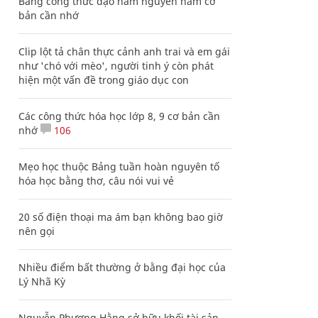
Bảng công thức đạo hàm nguyên hàm cơ
bản cần nhớ
Clip lột tả chân thực cảnh anh trai và em gái
như 'chó với mèo', người tinh ý còn phát
hiện một vấn đề trong giáo dục con
Các công thức hóa học lớp 8, 9 cơ bản cần
nhớ
106
Mẹo học thuộc Bảng tuần hoàn nguyên tố
hóa học bằng thơ, câu nói vui vẻ
20 số điện thoại ma ám bạn không bao giờ
nên gọi
Nhiều điểm bất thường ở bằng đại học của
Lý Nhã Kỳ
Nguyễn Phương Hằng sở hữu khối tài sản