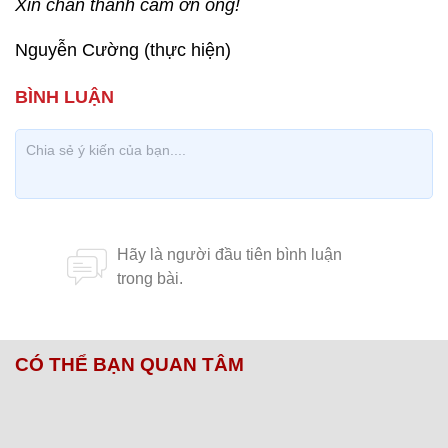
Xin chân thành cảm ơn ông!
Nguyễn Cường (thực hiện)
CÓ THỂ BẠN QUAN TÂM