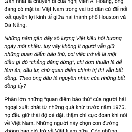
Gần nhất là chuyến đi của nghị viên Al Hoàng, ông
đang có mặt tại Việt Nam trong vai trò dân cử để nối
kết quyền lợi kinh tế giữa hai thành phố Houston và
Đà Nẵng.
Những năm gần đây số lượng Việt kiều hồi hương
ngày một nhiều, tuy vậy không ít người vẫn giữ
những quan điểm bảo thủ, coi việc trở về là một
điều gì đó “chẳng đặng đừng”, chỉ đơn thuần là để
làm ăn, đầu tư, chứ quan điểm chính trị thì vẫn bất
đồng. Theo ông đâu là nguyên nhân của những bất
đồng ấy?
Phần lớn những "quan điểm bảo thủ" của người hải
ngoại xuất phát từ những quá khứ trước năm 1975,
họ đều giữ thái độ dè dặt, thậm chí cực đoan khi nói
về Việt Nam. Những người này chọn con đường
không bao giờ trở về Việt Nam nữa. Còn những