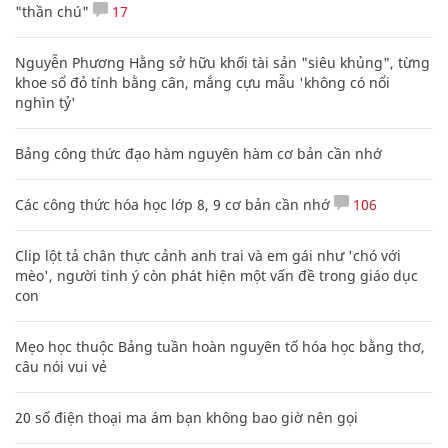
"thần chú"
17
Nguyễn Phương Hằng sở hữu khối tài sản "siêu khủng", từng
khoe sổ đỏ tính bằng cân, mắng cựu mẫu 'không có nổi
nghìn tỷ'
Bảng công thức đạo hàm nguyên hàm cơ bản cần nhớ
Các công thức hóa học lớp 8, 9 cơ bản cần nhớ
106
Clip lột tả chân thực cảnh anh trai và em gái như 'chó với
mèo', người tinh ý còn phát hiện một vấn đề trong giáo dục
con
Mẹo học thuộc Bảng tuần hoàn nguyên tố hóa học bằng thơ,
câu nói vui vẻ
20 số điện thoại ma ám bạn không bao giờ nên gọi