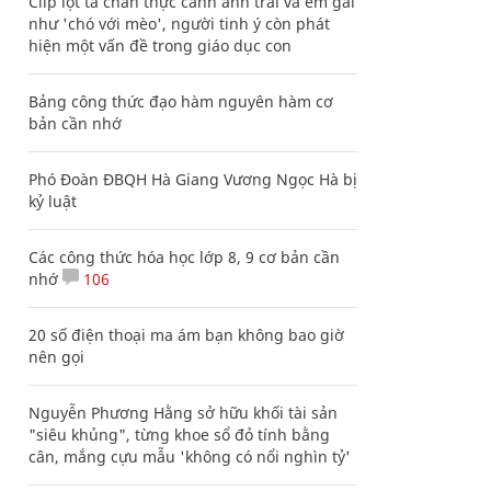
Clip lột tả chân thực cảnh anh trai và em gái
như 'chó với mèo', người tinh ý còn phát
hiện một vấn đề trong giáo dục con
Bảng công thức đạo hàm nguyên hàm cơ
bản cần nhớ
Phó Đoàn ĐBQH Hà Giang Vương Ngọc Hà bị
kỷ luật
Các công thức hóa học lớp 8, 9 cơ bản cần
nhớ
106
20 số điện thoại ma ám bạn không bao giờ
nên gọi
Nguyễn Phương Hằng sở hữu khối tài sản
"siêu khủng", từng khoe sổ đỏ tính bằng
cân, mắng cựu mẫu 'không có nổi nghìn tỷ'