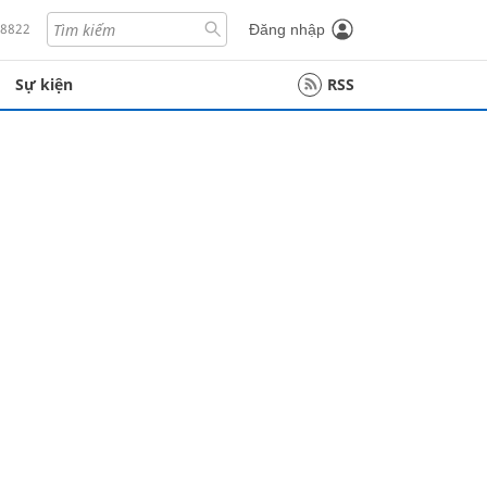
18822
Đăng nhập
Sự kiện
RSS