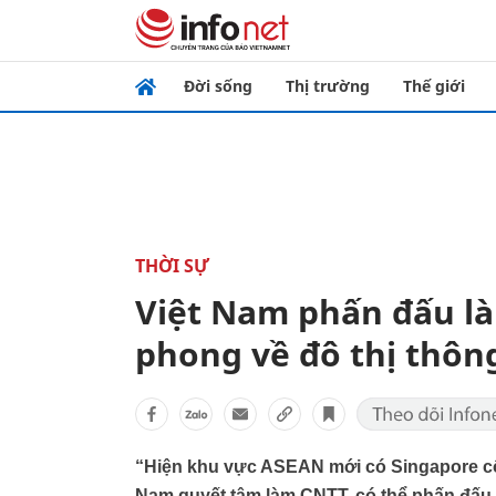
Đời sống
Thị trường
Thế giới
THỜI SỰ
Việt Nam phấn đấu là
phong về đô thị thôn
“Hiện khu vực ASEAN mới có Singapore cô
Nam quyết tâm làm CNTT, có thể phấn đấu 