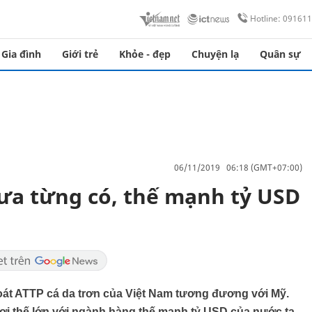
Hotline: 09161
Gia đình
Giới trẻ
Khỏe - đẹp
Chuyện lạ
Quân sự
06/11/2019 06:18 (GMT+07:00)
ưa từng có, thế mạnh tỷ USD
át ATTP cá da trơn của Việt Nam tương đương với Mỹ.
lợi thế lớn với ngành hàng thế mạnh tỷ USD của nước ta