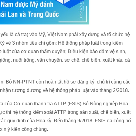
ủ yếu là cá tra) vào Mỹ, Việt Nam phải xây dựng và tổ chức hệ
 về 3 nhóm tiêu chí gồm: Hệ thống pháp luật trong kiểm
p luật của cơ quan thẩm quyền; Điều kiện bảo đảm vệ sinh,
giống, nuôi trồng, vận chuyển, sơ chế, chế biến, xuất khẩu cá
ên, Bộ NN-PTNT còn hoàn tất hồ sơ đăng ký, chủ trì cùng các
nhận tương đương về hệ thống pháp luật vào tháng 2/2018.
tra của Cơ quan thanh tra ATTP (FSIS) Bộ Nông nghiệp Hoa
ực thi hệ thống kiểm soát ATTP trong sản xuất, chế biến, xuất
các quy định của Hoa kỳ. Đến tháng 9/2018, FSIS đã công bố
xin ý kiến công chúng.