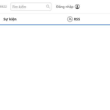
18822
Đăng nhập
Sự kiện
RSS