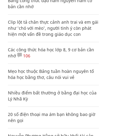
Bảng công thức đạo hàm nguyên hàm cơ
bản cần nhớ
Clip lột tả chân thực cảnh anh trai và em gái
như 'chó với mèo', người tinh ý còn phát
hiện một vấn đề trong giáo dục con
Các công thức hóa học lớp 8, 9 cơ bản cần
nhớ
106
Mẹo học thuộc Bảng tuần hoàn nguyên tố
hóa học bằng thơ, câu nói vui vẻ
Nhiều điểm bất thường ở bằng đại học của
Lý Nhã Kỳ
20 số điện thoại ma ám bạn không bao giờ
nên gọi
Nguyễn Phương Hằng sở hữu khối tài sản