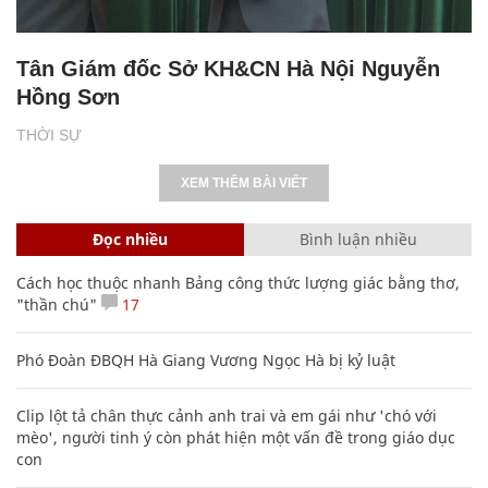
Tân Giám đốc Sở KH&CN Hà Nội Nguyễn
Hồng Sơn
THỜI SỰ
XEM THÊM BÀI VIẾT
Đọc nhiều
Bình luận nhiều
Cách học thuộc nhanh Bảng công thức lượng giác bằng thơ,
"thần chú"
17
Phó Đoàn ĐBQH Hà Giang Vương Ngọc Hà bị kỷ luật
Clip lột tả chân thực cảnh anh trai và em gái như 'chó với
mèo', người tinh ý còn phát hiện một vấn đề trong giáo dục
con