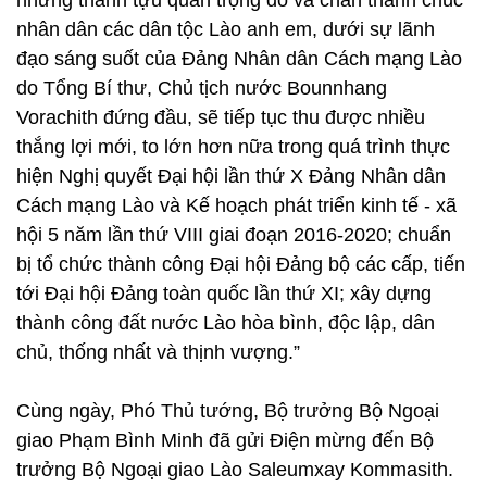
những thành tựu quan trọng đó và chân thành chúc
nhân dân các dân tộc Lào anh em, dưới sự lãnh
đạo sáng suốt của Đảng Nhân dân Cách mạng Lào
do Tổng Bí thư, Chủ tịch nước Bounnhang
Vorachith đứng đầu, sẽ tiếp tục thu được nhiều
thắng lợi mới, to lớn hơn nữa trong quá trình thực
hiện Nghị quyết Đại hội lần thứ X Đảng Nhân dân
Cách mạng Lào và Kế hoạch phát triển kinh tế - xã
hội 5 năm lần thứ VIII giai đoạn 2016-2020; chuẩn
bị tổ chức thành công Đại hội Đảng bộ các cấp, tiến
tới Đại hội Đảng toàn quốc lần thứ XI; xây dựng
thành công đất nước Lào hòa bình, độc lập, dân
chủ, thống nhất và thịnh vượng.”
Cùng ngày, Phó Thủ tướng, Bộ trưởng Bộ Ngoại
giao Phạm Bình Minh đã gửi Điện mừng đến Bộ
trưởng Bộ Ngoại giao Lào Saleumxay Kommasith.