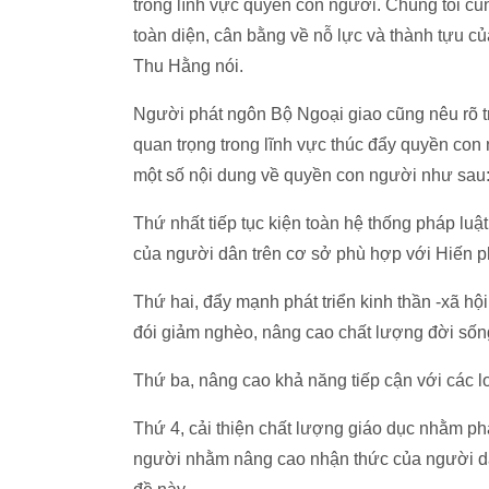
trong lĩnh vực quyền con người. Chúng tôi c
toàn diện, cân bằng về nỗ lực và thành tựu c
Thu Hằng nói.
Người phát ngôn Bộ Ngoại giao cũng nêu rõ tr
quan trọng trong lĩnh vực thúc đẩy quyền con 
một số nội dung về quyền con người như sau
Thứ nhất tiếp tục kiện toàn hệ thống pháp lu
của người dân trên cơ sở phù hợp với Hiến p
Thứ hai, đẩy mạnh phát triển kinh thần -xã h
đói giảm nghèo, nâng cao chất lượng đời sống
Thứ ba, nâng cao khả năng tiếp cận với các lo
Thứ 4, cải thiện chất lượng giáo dục nhằm ph
người nhằm nâng cao nhận thức của người dân