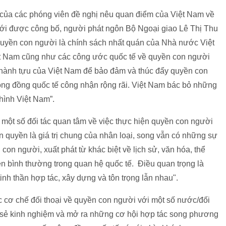
ỏi của các phóng viên đề nghị nêu quan điểm của Việt Nam về
i được công bố, người phát ngôn Bộ Ngoại giao Lê Thị Thu
quyền con người là chính sách nhất quán của Nhà nước Việt
ệt Nam cũng như các công ước quốc tế về quyền con người
thành tựu của Việt Nam để bảo đảm và thúc đẩy quyền con
ng đồng quốc tế công nhận rộng rãi. Việt Nam bác bỏ những
 hình Việt Nam”.
ệc một số đối tác quan tâm về việc thực hiện quyền con người
 quyền là giá trị chung của nhân loại, song vẫn có những sự
 con người, xuất phát từ khác biệt về lịch sử, văn hóa, thể
 tiễn bình thường trong quan hệ quốc tế. Điều quan trọng là
tinh thần hợp tác, xây dựng và tôn trọng lẫn nhau".
các cơ chế đối thoại về quyền con người với một số nước/đối
a sẻ kinh nghiệm và mở ra những cơ hội hợp tác song phương