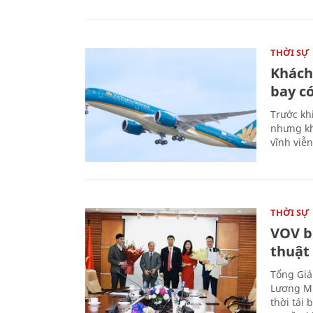
THỜI SỰ
Khách
bay có
Trước kh
nhưng kh
vĩnh viễ
THỜI SỰ
VOV b
thuật
Tổng Giá
Lương Mi
thời tái