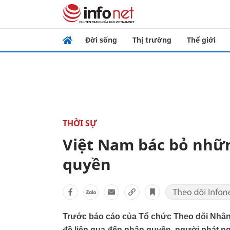
Đời sống
Thị trường
Thế giới
THỜI SỰ
Việt Nam bác bỏ nhữn
quyền
Trước báo cáo của Tổ chức Theo dõi Nhân
đề liên qua đến nhân quyền, người phát ng