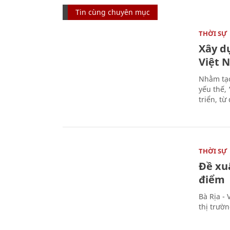
Tin cùng chuyên mục
THỜI SỰ
Xây d
Việt 
Nhằm tạo
yếu thế,
triển, t
THỜI SỰ
Đề xu
điểm
Bà Rịa -
thị trườ