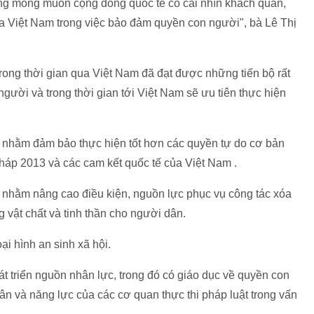
ũng mong muốn cộng đồng quốc tế có cái nhìn khách quan,
ủa Việt Nam trong việc bảo đảm quyền con người", bà Lê Thị
ong thời gian qua Việt Nam đã đạt được những tiến bộ rất
người và trong thời gian tới Việt Nam sẽ ưu tiên thực hiện
:
ật nhằm đảm bảo thực hiện tốt hơn các quyền tự do cơ bản
háp 2013 và các cam kết quốc tế của Việt Nam .
ội nhằm nâng cao điều kiện, nguồn lực phục vụ công tác xóa
 vật chất và tinh thần cho người dân.
ại hình an sinh xã hội.
át triển nguồn nhân lực, trong đó có giáo dục về quyền con
 và năng lực của các cơ quan thực thi pháp luật trong vấn