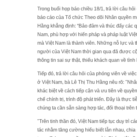
Trong buổi họp báo chiều 18/1, trả lời câu h
báo cáo của Tổ chức Theo dõi Nhân quyền mớ
Hằng khẳng định: “Bảo đảm và thúc đẩy các 
Nam, phù hợp với hiến pháp và pháp luật Vi
mà Việt Nam là thành viên. Những nỗ lực và 
người của Việt Nam thời gian qua đã được cộ
thông tin sai sự thật, thiếu khách quan về tình
Tiếp đó, trả lời câu hỏi của phóng viên về vi
ở Việt Nam, bà Lê Thị Thu Hằng nêu rõ: "Nhân
khác biệt về cách tiếp cận và ưu tiên về quyền
chế chính trị, trình độ phát triển. Đây là thực
chúng ta cần sẵn sàng hợp tác, đối thoại trên 
"Trên tinh thần đó, Việt Nam tiếp tục duy trì 
tác nhằm tăng cường hiểu biết lẫn nhau, chi