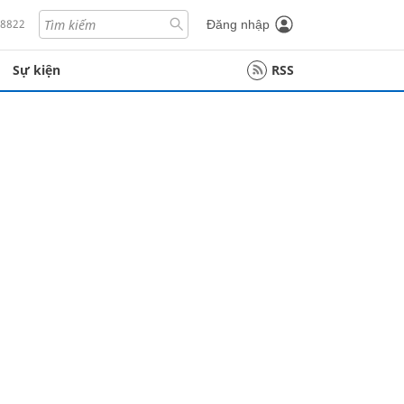
18822
Đăng nhập
Sự kiện
RSS