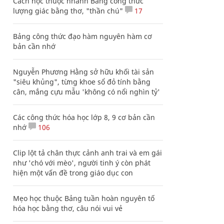
Cách học thuộc nhanh Bảng công thức
lượng giác bằng thơ, "thần chú"
17
Bảng công thức đạo hàm nguyên hàm cơ
bản cần nhớ
Nguyễn Phương Hằng sở hữu khối tài sản
"siêu khủng", từng khoe sổ đỏ tính bằng
cân, mắng cựu mẫu 'không có nổi nghìn tỷ'
Các công thức hóa học lớp 8, 9 cơ bản cần
nhớ
106
Clip lột tả chân thực cảnh anh trai và em gái
như 'chó với mèo', người tinh ý còn phát
hiện một vấn đề trong giáo dục con
Mẹo học thuộc Bảng tuần hoàn nguyên tố
hóa học bằng thơ, câu nói vui vẻ