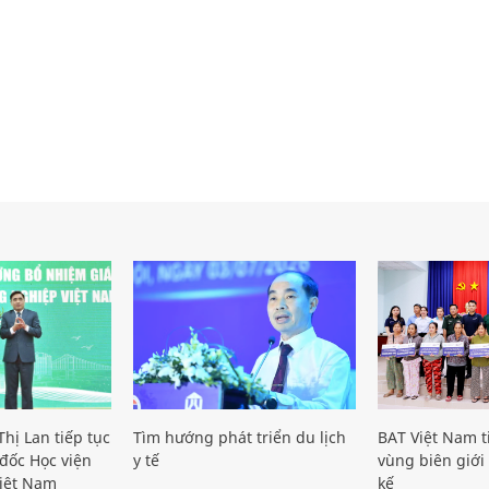
hị Lan tiếp tục
Tìm hướng phát triển du lịch
BAT Việt Nam t
đốc Học viện
y tế
vùng biên giới 
iệt Nam
kế