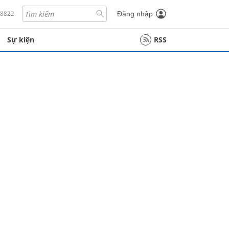
18822
Đăng nhập
Sự kiện
RSS