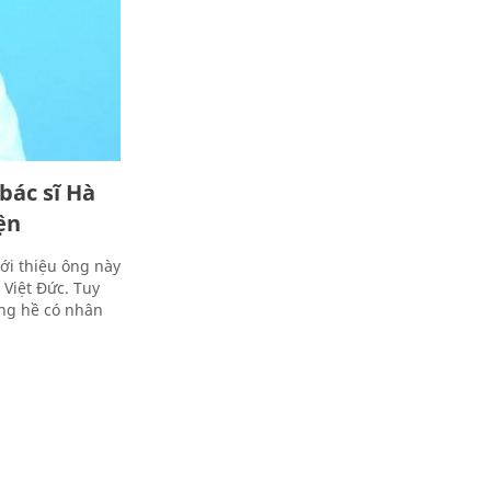
bác sĩ Hà
ện
ới thiệu ông này
 Việt Đức. Tuy
ông hề có nhân