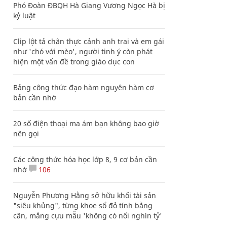
Phó Đoàn ĐBQH Hà Giang Vương Ngọc Hà bị
kỷ luật
Clip lột tả chân thực cảnh anh trai và em gái
như 'chó với mèo', người tinh ý còn phát
hiện một vấn đề trong giáo dục con
Bảng công thức đạo hàm nguyên hàm cơ
bản cần nhớ
20 số điện thoại ma ám bạn không bao giờ
nên gọi
Các công thức hóa học lớp 8, 9 cơ bản cần
nhớ
106
Nguyễn Phương Hằng sở hữu khối tài sản
"siêu khủng", từng khoe sổ đỏ tính bằng
cân, mắng cựu mẫu 'không có nổi nghìn tỷ'