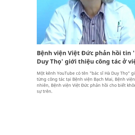
Bệnh viện Việt Đức phản hồi tin '
Duy Thọ' giới thiệu công tác ở vi
Một kênh YouTube có tên "bác sĩ Hà Duy Thọ" gi
từng công tác tại Bệnh viện Bạch Mai, Bệnh viện
nhiên, Bệnh viện Việt Đức phản hồi cho biết kh
sự trên.