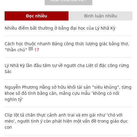
Đọc nhiều
Bình luận nhiều
Nhiều điểm bất thường ở bằng đại học của Lý Nhã Kỳ
Cách học thuộc nhanh Bảng công thức lượng giác bằng thơ,
"thần chú"
17
Lý Nhã Kỳ lần đầu tâm sự về người cha Liệt sĩ đặc công rừng
Sác
Nguyễn Phương Hằng sở hữu khối tài sản "siêu khủng", từng
khoe sổ đỏ tính bằng cân, mắng cựu mẫu 'không có nổi
nghìn tỷ'
Clip lột tả chân thực cảnh anh trai và em gái như 'chó với
mèo', người tinh ý còn phát hiện một vấn đề trong giáo dục
con