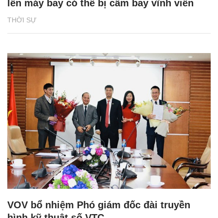
lên máy bay có thể bị cấm bay vĩnh viễn
THỜI SỰ
VOV bổ nhiệm Phó giám đốc đài truyền
hình kỹ thuật số VTC