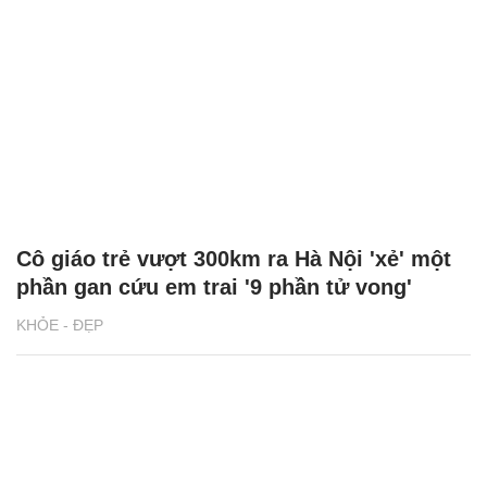
Cô giáo trẻ vượt 300km ra Hà Nội 'xẻ' một
phần gan cứu em trai '9 phần tử vong'
KHỎE - ĐẸP