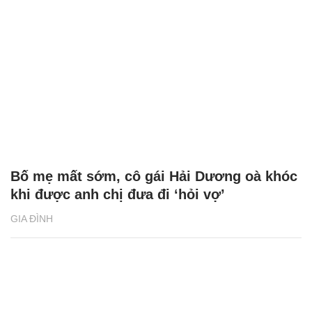
Bố mẹ mất sớm, cô gái Hải Dương oà khóc
khi được anh chị đưa đi ‘hỏi vợ’
GIA ĐÌNH