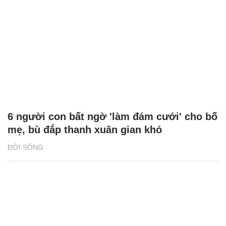
6 người con bất ngờ 'làm đám cưới' cho bố
mẹ, bù đắp thanh xuân gian khó
ĐỜI SỐNG