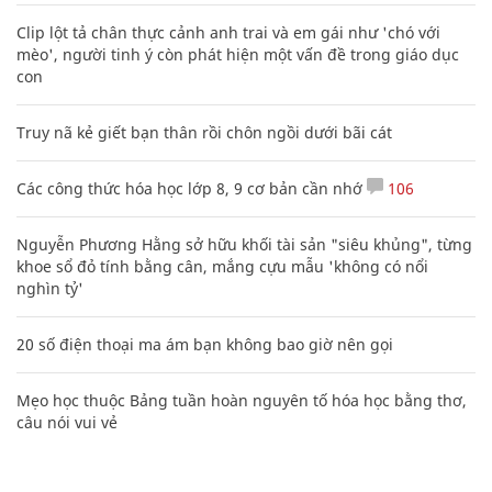
Clip lột tả chân thực cảnh anh trai và em gái như 'chó với
mèo', người tinh ý còn phát hiện một vấn đề trong giáo dục
con
Truy nã kẻ giết bạn thân rồi chôn ngồi dưới bãi cát
Các công thức hóa học lớp 8, 9 cơ bản cần nhớ
106
Nguyễn Phương Hằng sở hữu khối tài sản "siêu khủng", từng
khoe sổ đỏ tính bằng cân, mắng cựu mẫu 'không có nổi
nghìn tỷ'
20 số điện thoại ma ám bạn không bao giờ nên gọi
Mẹo học thuộc Bảng tuần hoàn nguyên tố hóa học bằng thơ,
câu nói vui vẻ