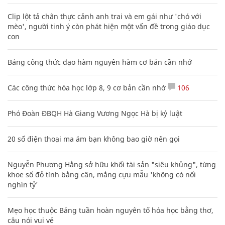
Clip lột tả chân thực cảnh anh trai và em gái như 'chó với
mèo', người tinh ý còn phát hiện một vấn đề trong giáo dục
con
Bảng công thức đạo hàm nguyên hàm cơ bản cần nhớ
Các công thức hóa học lớp 8, 9 cơ bản cần nhớ
106
Phó Đoàn ĐBQH Hà Giang Vương Ngọc Hà bị kỷ luật
20 số điện thoại ma ám bạn không bao giờ nên gọi
Nguyễn Phương Hằng sở hữu khối tài sản "siêu khủng", từng
khoe sổ đỏ tính bằng cân, mắng cựu mẫu 'không có nổi
nghìn tỷ'
Mẹo học thuộc Bảng tuần hoàn nguyên tố hóa học bằng thơ,
câu nói vui vẻ