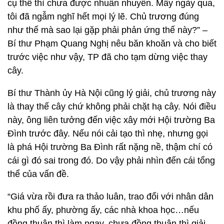
cụ thể thì chưa được nhuần nhuyễn. Mấy ngày qua,
tôi đã ngẫm nghĩ hết mọi lý lẽ. Chủ trương đúng
như thế mà sao lại gặp phải phản ứng thế này?” –
Bí thư Phạm Quang Nghị nêu băn khoăn và cho biết
trước việc như vậy, TP đã cho tạm dừng việc thay
cây.
Bí thư Thành ủy Hà Nội cũng lý giải, chủ trương này
là thay thế cây chứ không phải chặt hạ cây. Nói điều
này, ông liên tưởng đến việc xây mới Hội trường Ba
Đình trước đây. Nếu nói cải tạo thì nhẹ, nhưng gọi
là phá Hội trường Ba Đình rất nặng nề, thậm chí có
cái gì đó sai trong đó. Do vậy phải nhìn đến cái tổng
thể của vấn đề.
“Giá vừa rồi đưa ra thảo luân, trao đổi với nhân dân
khu phố ấy, phường ấy, các nhà khoa học…nếu
đồng thuận thì làm ngay, chưa đồng thuận thì giải