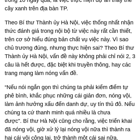
trong 10 ngày qua, là việc thực hiện dự án thay thế
cây xanh trên địa bàn TP.
Theo Bí thư Thành ủy Hà Nội, việc thống nhất nhận
thức đánh giá trong nội bộ từ việc này rất cần thiết,
trên cơ sở hiểu đúng bản chất vụ việc này. Vì sao
chủ trương đúng, nhưng thực hiện sai? Theo Bí thư
Thành ủy Hà Nội, vấn đề này không phải chỉ nói 2, 3
câu là hết được, đặc biệt khi truyền thông, hay các
trang mạng làm nóng vấn đề.
“Nếu nói ngắn gọn thì chúng ta phải kiểm điểm tự
phê bình, khắc phục những cái giản đơn, nóng vội,
làm ảnh hưởng xấu đến danh dự, uy tín thủ đô. Nếu
chúng ta cứ thanh minh quá nhiều là chưa
được”. Bí thư Hà Nội cũng cho rằng, việc triển khai
đã nóng vội, giờ xử lý lại nóng vội nữa thì thành ra
hai cái vội cộng lại, trở thành một cái sai nữa.