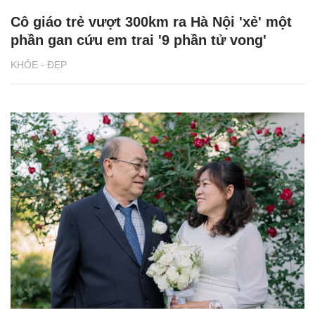
Cô giáo trẻ vượt 300km ra Hà Nội 'xẻ' một
phần gan cứu em trai '9 phần tử vong'
KHỎE - ĐẸP