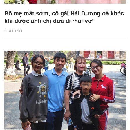
Bố mẹ mất sớm, cô gái Hải Dương oà khóc
khi được anh chị đưa đi ‘hỏi vợ’
GIA ĐÌNH