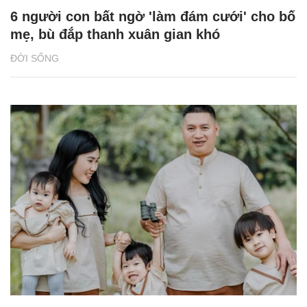
6 người con bất ngờ 'làm đám cưới' cho bố
mẹ, bù đắp thanh xuân gian khó
ĐỜI SỐNG