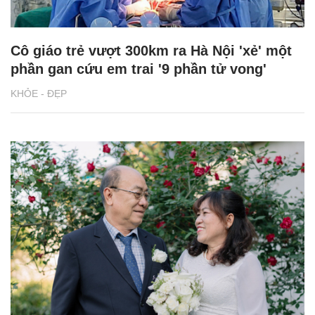
Cô giáo trẻ vượt 300km ra Hà Nội 'xẻ' một
phần gan cứu em trai '9 phần tử vong'
KHỎE - ĐẸP