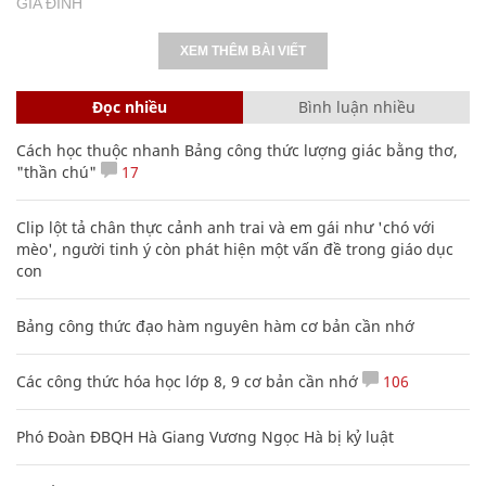
GIA ĐÌNH
XEM THÊM BÀI VIẾT
Đọc nhiều
Bình luận nhiều
Cách học thuộc nhanh Bảng công thức lượng giác bằng thơ,
"thần chú"
17
Clip lột tả chân thực cảnh anh trai và em gái như 'chó với
mèo', người tinh ý còn phát hiện một vấn đề trong giáo dục
con
Bảng công thức đạo hàm nguyên hàm cơ bản cần nhớ
Các công thức hóa học lớp 8, 9 cơ bản cần nhớ
106
Phó Đoàn ĐBQH Hà Giang Vương Ngọc Hà bị kỷ luật