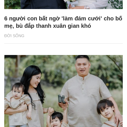
6 người con bất ngờ 'làm đám cưới' cho bố
mẹ, bù đắp thanh xuân gian khó
ĐỜI SỐNG