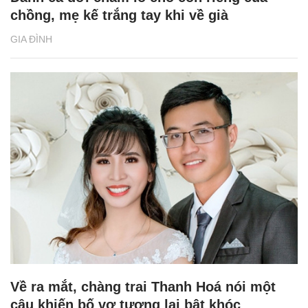
chồng, mẹ kế trắng tay khi về già
GIA ĐÌNH
Về ra mắt, chàng trai Thanh Hoá nói một
câu khiến bố vợ tương lai bật khóc