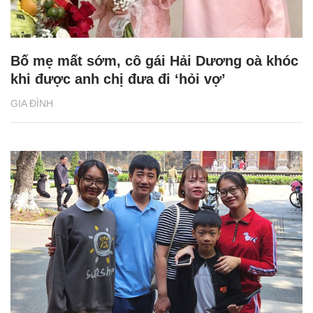
Bố mẹ mất sớm, cô gái Hải Dương oà khóc
khi được anh chị đưa đi ‘hỏi vợ’
GIA ĐÌNH